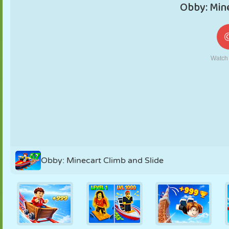
MARIONNETTES
PUZZLE
RÉACTION
RÉTRO
ROBOT
STRATÉGIE
CASCADE
TANK
TENNIS
MORPION
Obby: Minecart Climb and Slide