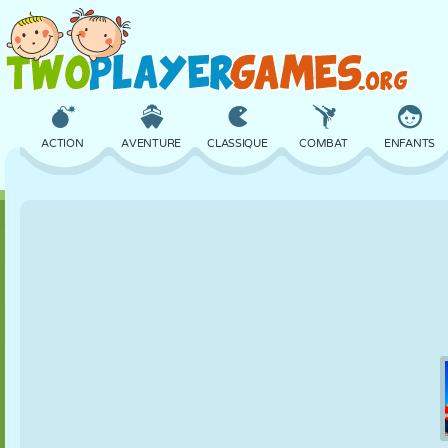
ACTION
AVENTURE
CLASSIQUE
COMBAT
ENFANTS
3D
AVION
ALIEN
ÉQUILIBRE
BASKET
CHÂTEAU
ÉCHECS
CRAZY
DÉFENSE
DINOSAURE
FILLES
GOLF
SAUT
MATHS
LABYRINTHE