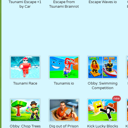
Tsunami Escape +1
Escape from
Escape Waves io
by Car
Tsunami Brainrot
Tsunami Race
Tsunamis io
Obby: Swimming
Competition
new
Obby: Chop Trees
Dig out of Prison
Kick Lucky Blocks
K