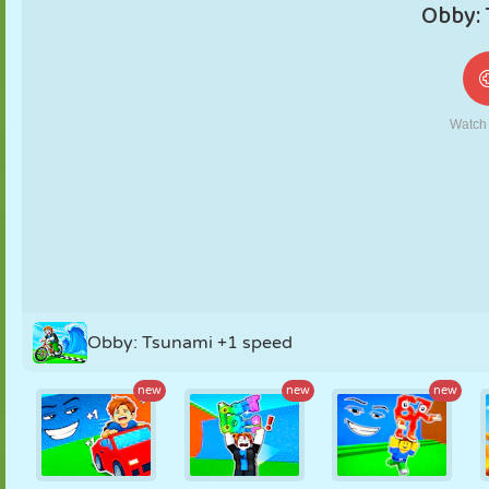
MARIONNETTES
PUZZLE
RÉACTION
RÉTRO
ROBOT
STRATÉGIE
CASCADE
TANK
TENNIS
MORPION
Obby: Tsunami +1 speed
new
new
new