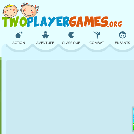
ACTION
AVENTURE
CLASSIQUE
COMBAT
ENFANTS
3D
AVION
ALIEN
ÉQUILIBRE
BASKET
CHÂTEAU
ÉCHECS
CRAZY
DÉFENSE
DINOSAURE
FILLES
GOLF
SAUT
MATHS
LABYRINTHE