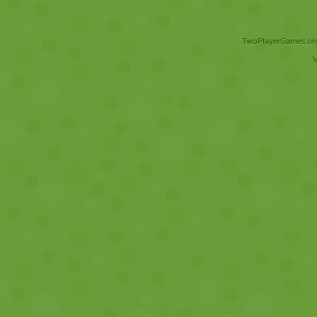
TwoPlayerGames.org 
V