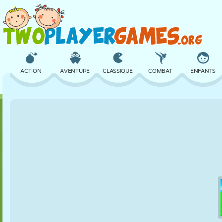
ACTION
AVENTURE
CLASSIQUE
COMBAT
ENFANTS
3D
AVION
ALIEN
ÉQUILIBRE
BASKET
CHÂTEAU
ÉCHECS
CRAZY
DÉFENSE
DINOSAURE
FILLES
GOLF
SAUT
MATHS
LABYRINTHE