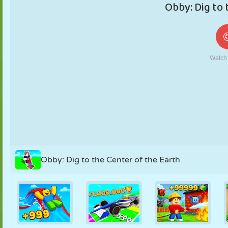
MARIONNETTES
PUZZLE
RÉACTION
RÉTRO
ROBOT
STRATÉGIE
CASCADE
TANK
TENNIS
MORPION
Obby: Dig to the Center of the Earth