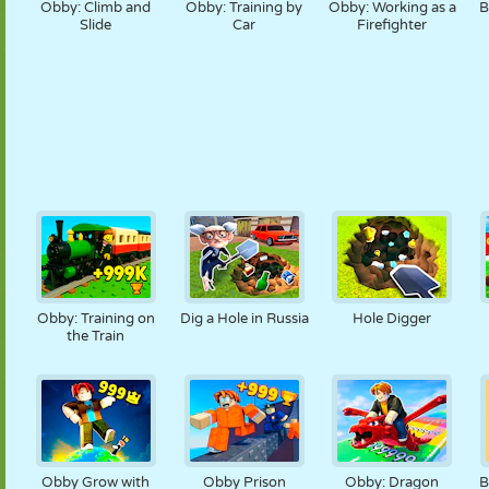
Obby: Climb and
Obby: Training by
Obby: Working as a
B
Slide
Car
Firefighter
Obby: Training on
Dig a Hole in Russia
Hole Digger
the Train
Obby Grow with
Obby Prison
Obby: Dragon
B