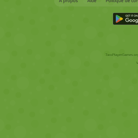
À propos
Aide
Politique de con
TwoPlayerGames.org 
V