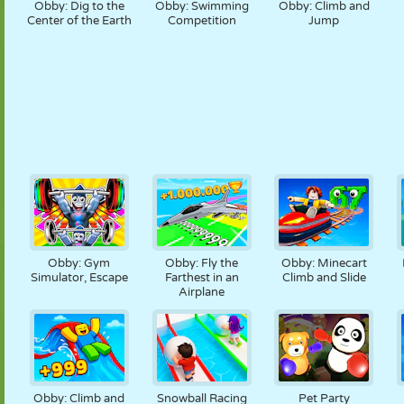
Obby: Dig to the
Obby: Swimming
Obby: Climb and
Center of the Earth
Competition
Jump
Obby: Gym
Obby: Fly the
Obby: Minecart
Simulator, Escape
Farthest in an
Climb and Slide
Airplane
Obby: Climb and
Snowball Racing
Pet Party