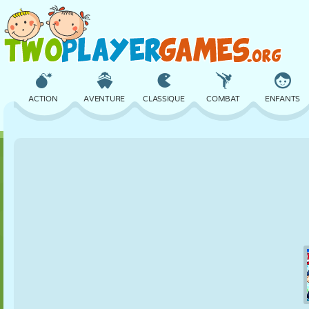
ACTION
AVENTURE
CLASSIQUE
COMBAT
ENFANTS
3D
AVION
ALIEN
ÉQUILIBRE
BASKET
CHÂTEAU
ÉCHECS
CRAZY
DÉFENSE
DINOSAURE
FILLES
GOLF
SAUT
MATHS
LABYRINTHE