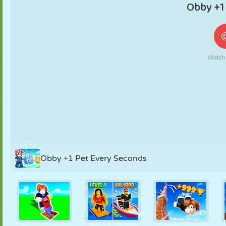
MARIONNETTES
PUZZLE
RÉACTION
RÉTRO
ROBOT
STRATÉGIE
CASCADE
TANK
TENNIS
MORPION
Obby +1 Pet Every Seconds