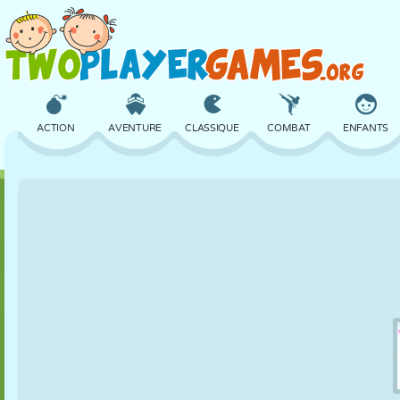
ACTION
AVENTURE
CLASSIQUE
COMBAT
ENFANTS
3D
AVION
ALIEN
ÉQUILIBRE
BASKET
CHÂTEAU
ÉCHECS
CRAZY
DÉFENSE
DINOSAURE
FILLES
GOLF
SAUT
MATHS
LABYRINTHE