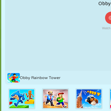
MARIONNETTES
PUZZLE
RÉACTION
RÉTRO
ROBOT
STRATÉGIE
CASCADE
TANK
TENNIS
MORPION
Obby Rainbow Tower