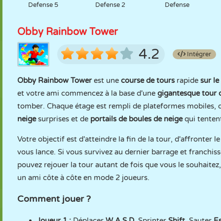
Defense 5
Defense 2
Defense
Obby Rainbow Tower
4.2
Intégrer
Obby Rainbow Tower
est une
course de tours
rapide
sur le
et votre ami commencez à la base d'une
gigantesque tour 
tomber. Chaque étage est rempli de plateformes mobiles,
neige
surprises et de
portails de boules de neige
qui tentent
Votre objectif est d'atteindre la fin de la tour, d'affronter l
vous lance. Si vous survivez au dernier barrage et franchiss
pouvez rejouer la tour autant de fois que vous le souhaitez
un ami côte à côte en mode 2 joueurs.
Comment jouer ?
Joueur 1 :
Déplacer
W A S D
, Sprinter
Shift
, Sauter
E