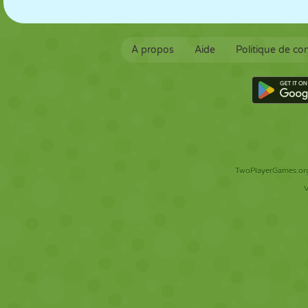
À propos
Aide
Politique de con
TwoPlayerGames.org 
V