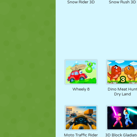
Snow Rider 3D
Snow Rush 3D
Wheely 8
Dino Meat Hun
Dry Land
Moto Traffic Rider
3D Block Gladiat