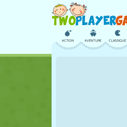
ACTION
AVENTURE
CLASSIQUE
3D
AVION
ALIEN
CHÂTEAU
ÉCHECS
CRAZY
FILLES
GOLF
SAUT