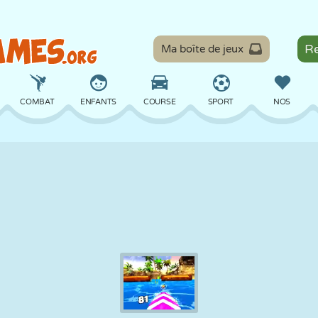
Ma boîte de jeux
COMBAT
ENFANTS
COURSE
SPORT
NOS
ÉQUILIBRE
BASKET
BATAILLE
BILLARD
SOCIÉTÉ
DÉFENSE
DINOSAURE
CONDUITE
ÉDUCATIF
ÉVASION
MATHS
LABYRINTHE
MONSTRE
MOTO
EN LIGNE