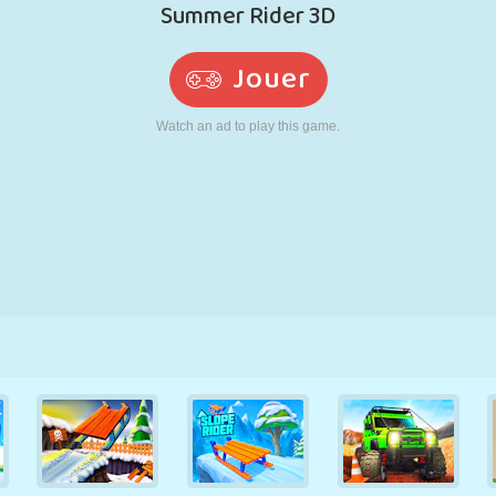
RÉTRO
ROBOT
POURSUITE
ÉCOLE
TIR
TENNIS
MORPION
ÉCRAN TACTILE
TOUR
CAMION