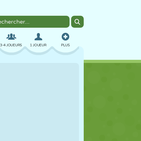
3-4 JOUEURS
1 JOUEUR
PLUS
BOMBER
NAVIGATEUR
VOITURE
VOL
NOURRITURE
AMUSANT
PIXEL ART
PLATEFORME
PISCINE