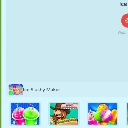
MARIONNETTES
PUZZLE
RÉACTION
RÉTRO
ROBOT
STRATÉGIE
CASCADE
TANK
TENNIS
MORPION
Ice Slushy Maker