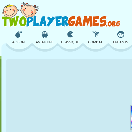
ACTION
AVENTURE
CLASSIQUE
COMBAT
ENFANTS
3D
AVION
ALIEN
ÉQUILIBRE
BASKET
CHÂTEAU
ÉCHECS
CRAZY
DÉFENSE
DINOSAURE
FILLES
GOLF
SAUT
MATHS
LABYRINTHE