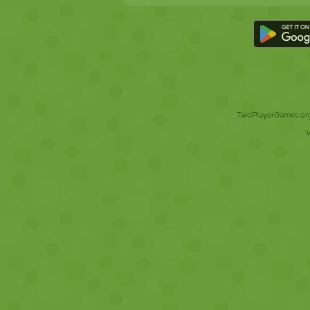
TwoPlayerGames.org 
V