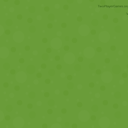
TwoPlayerGames.org 
V