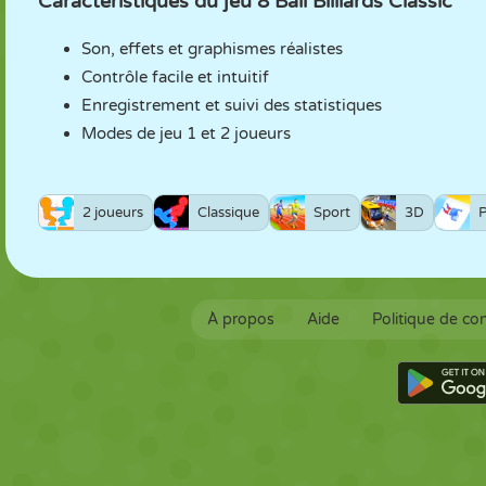
Caractéristiques du jeu 8 Ball Billiards Classic
Son, effets et graphismes réalistes
Contrôle facile et intuitif
Enregistrement et suivi des statistiques
Modes de jeu 1 et 2 joueurs
2 joueurs
Classique
Sport
3D
P
À propos
Aide
Politique de con