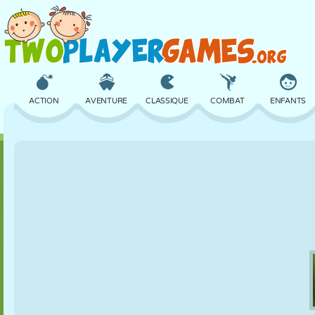
ACTION
AVENTURE
CLASSIQUE
COMBAT
ENFANTS
3D
AVION
ALIEN
ÉQUILIBRE
BASKET
CHÂTEAU
ÉCHECS
CRAZY
DÉFENSE
DINOSAURE
FILLES
GOLF
SAUT
MATHS
LABYRINTHE