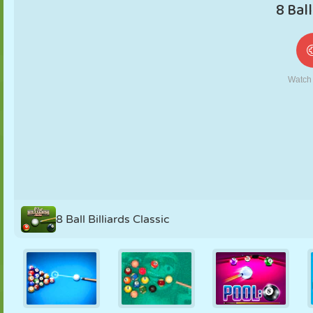
MARIONNETTES
PUZZLE
RÉACTION
RÉTRO
ROBOT
STRATÉGIE
CASCADE
TANK
TENNIS
MORPION
8 Ball Billiards Classic