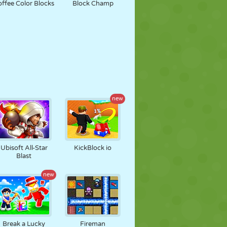
ffee Color Blocks
Block Champ
new
Ubisoft All-Star
KickBlock io
Blast
new
Break a Lucky
Fireman