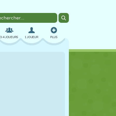
3-4 JOUEURS
1 JOUEUR
PLUS
BOMBER
NAVIGATEUR
VOITURE
VOL
NOURRITURE
AMUSANT
PIXEL ART
PLATEFORME
PISCINE