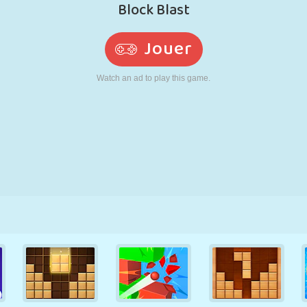
RÉTRO
ROBOT
POURSUITE
ÉCOLE
TIR
TENNIS
MORPION
ÉCRAN TACTILE
TOUR
CAMION