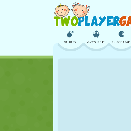
ACTION
AVENTURE
CLASSIQUE
3D
AVION
ALIEN
CHÂTEAU
ÉCHECS
CRAZY
FILLES
GOLF
SAUT