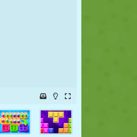
FOOT
ESPACE
STICKMAN
GUERRE
LUTTE
ZOMBIE