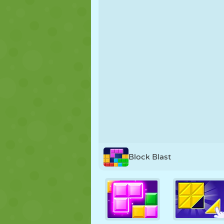
MARIONNETTES
PUZZLE
RÉACTION
STRATÉGIE
CASCADE
TANK
Block Blast