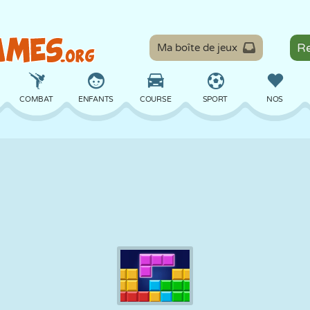
Ma boîte de jeux
COMBAT
ENFANTS
COURSE
SPORT
NOS
ÉQUILIBRE
BASKET
BATAILLE
BILLARD
SOCIÉTÉ
DÉFENSE
DINOSAURE
CONDUITE
ÉDUCATIF
ÉVASION
MATHS
LABYRINTHE
MONSTRE
MOTO
EN LIGNE