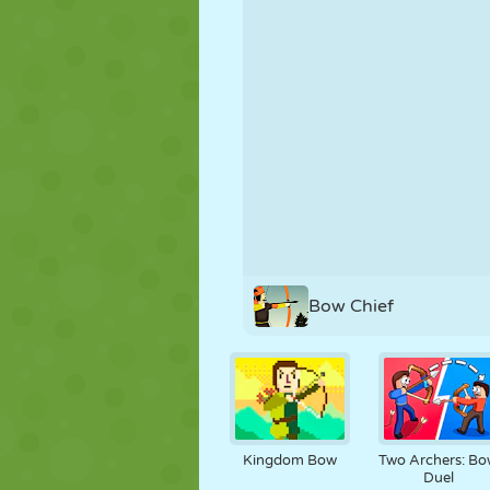
MARIONNETTES
PUZZLE
RÉACTION
STRATÉGIE
CASCADE
TANK
Bow Chief
Kingdom Bow
Two Archers: B
Duel