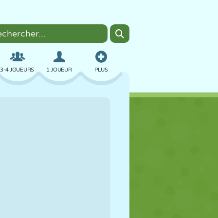
3-4 JOUEURS
1 JOUEUR
PLUS
BOMBER
NAVIGATEUR
VOITURE
VOL
NOURRITURE
AMUSANT
PIXEL ART
PLATEFORME
PISCINE