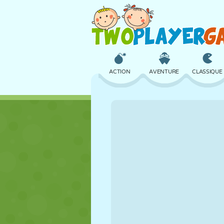
ACTION
AVENTURE
CLASSIQUE
3D
AVION
ALIEN
CHÂTEAU
ÉCHECS
CRAZY
FILLES
GOLF
SAUT