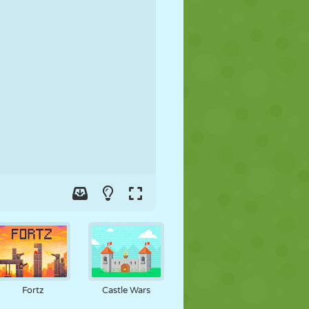
FOOT
ESPACE
STICKMAN
GUERRE
LUTTE
ZOMBIE
Fortz
Castle Wars