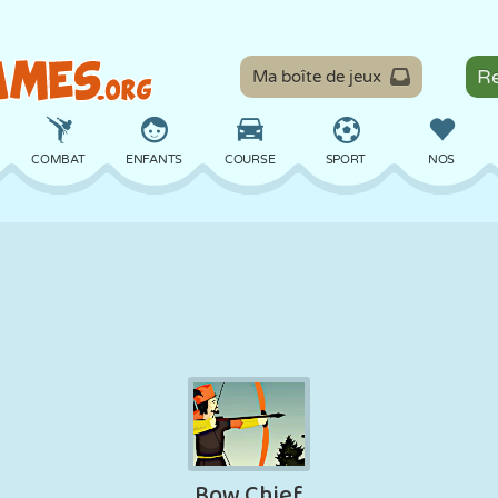
Ma boîte de jeux
COMBAT
ENFANTS
COURSE
SPORT
NOS
ÉQUILIBRE
BASKET
BATAILLE
BILLARD
SOCIÉTÉ
DÉFENSE
DINOSAURE
CONDUITE
ÉDUCATIF
ÉVASION
MATHS
LABYRINTHE
MONSTRE
MOTO
EN LIGNE