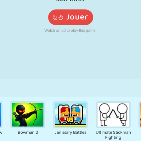
RÉTRO
ROBOT
POURSUITE
ÉCOLE
TIR
TENNIS
MORPION
ÉCRAN TACTILE
TOUR
CAMION
ow
Bowman 2
Janissary Battles
Ultimate Stickman
Fighting