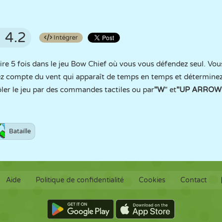
4.2
Intégrer
ire 5 fois dans le jeu Bow Chief où vous vous défendez seul. Vo
nez compte du vent qui apparaît de temps en temps et déterminez 
er le jeu par des commandes tactiles ou par
"W
" et
"UP ARROW
Bataille
Aide
Politique de confidentialité
Cookies
Contact