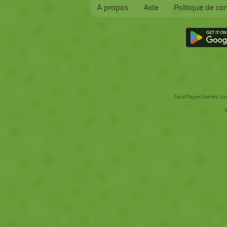
À propos
Aide
Politique de con
TwoPlayerGames.org 
V