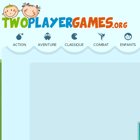
ACTION
AVENTURE
CLASSIQUE
COMBAT
ENFANTS
3D
AVION
ALIEN
ÉQUILIBRE
BASKET
CHÂTEAU
ÉCHECS
CRAZY
DÉFENSE
DINOSAURE
FILLES
GOLF
SAUT
MATHS
LABYRINTHE