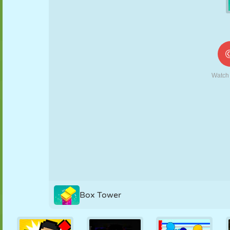
MARIONNETTES
PUZZLE
RÉACTION
RÉTRO
ROBOT
STRATÉGIE
CASCADE
TANK
TENNIS
MORPION
Box Tower