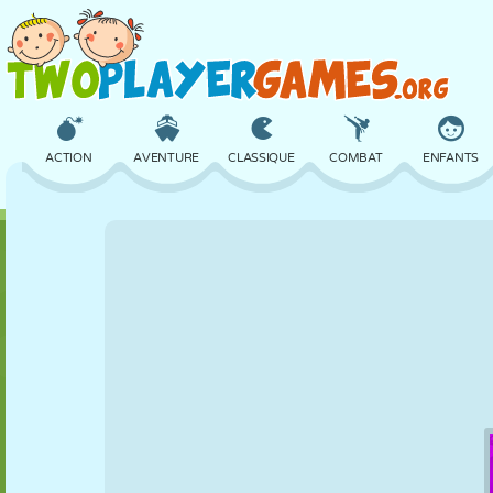
ACTION
AVENTURE
CLASSIQUE
COMBAT
ENFANTS
3D
AVION
ALIEN
ÉQUILIBRE
BASKET
CHÂTEAU
ÉCHECS
CRAZY
DÉFENSE
DINOSAURE
FILLES
GOLF
SAUT
MATHS
LABYRINTHE