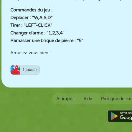
Commandes du jeu :
Déplacer : "W,A,S,D"
Tirer : "LEFT-CLICK"
Changer d'arme : "1,2,3,4"
Ramasser une brique de pierre : "5"
Amusez-vous bien !
1 joueur
À propos
Aide
Politique de con