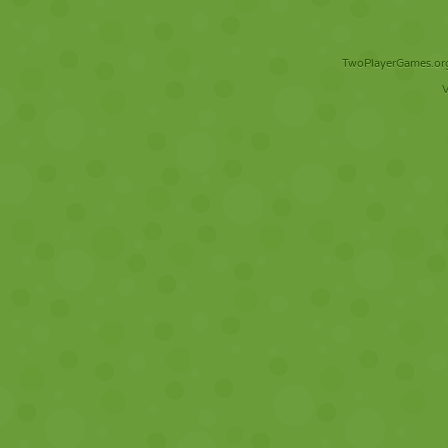
TwoPlayerGames.org 
V