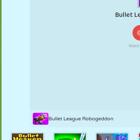
MARIONNETTES
PUZZLE
RÉACTION
RÉTRO
ROBOT
STRATÉGIE
CASCADE
TANK
TENNIS
MORPION
Bullet League Robogeddon