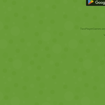
TwoPlayerGames.org 
V