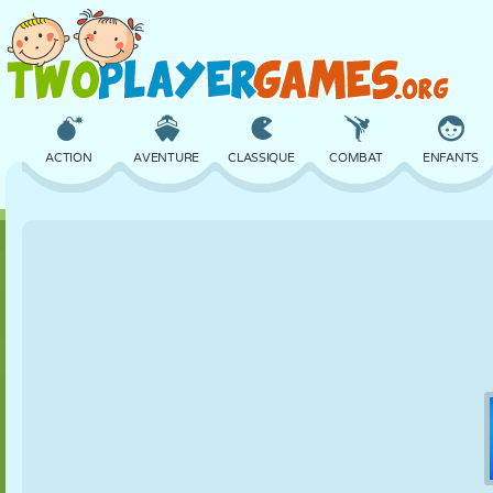
ACTION
AVENTURE
CLASSIQUE
COMBAT
ENFANTS
3D
AVION
ALIEN
ÉQUILIBRE
BASKET
CHÂTEAU
ÉCHECS
CRAZY
DÉFENSE
DINOSAURE
FILLES
GOLF
SAUT
MATHS
LABYRINTHE