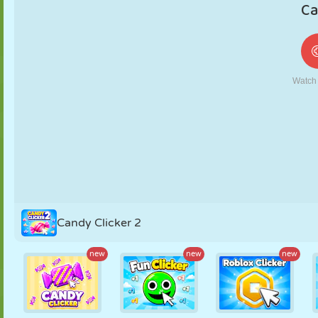
MARIONNETTES
PUZZLE
RÉACTION
RÉTRO
ROBOT
STRATÉGIE
CASCADE
TANK
TENNIS
MORPION
Candy Clicker 2
new
new
new