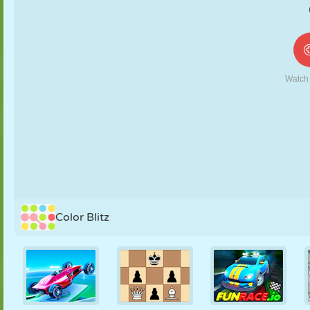
MARIONNETTES
PUZZLE
RÉACTION
RÉTRO
ROBOT
STRATÉGIE
CASCADE
TANK
TENNIS
MORPION
Color Blitz