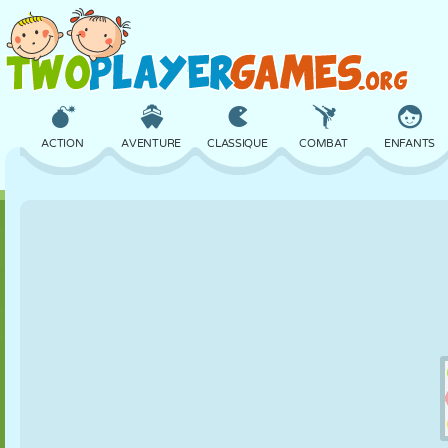
ACTION
AVENTURE
CLASSIQUE
COMBAT
ENFANTS
3D
AVION
ALIEN
ÉQUILIBRE
BASKET
CHÂTEAU
ÉCHECS
CRAZY
DÉFENSE
DINOSAURE
FILLES
GOLF
SAUT
MATHS
LABYRINTHE