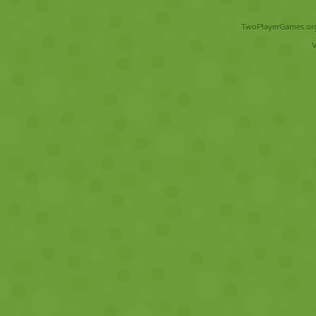
TwoPlayerGames.org 
V