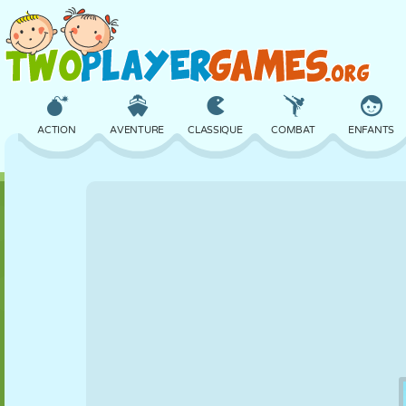
ACTION
AVENTURE
CLASSIQUE
COMBAT
ENFANTS
3D
AVION
ALIEN
ÉQUILIBRE
BASKET
CHÂTEAU
ÉCHECS
CRAZY
DÉFENSE
DINOSAURE
FILLES
GOLF
SAUT
MATHS
LABYRINTHE