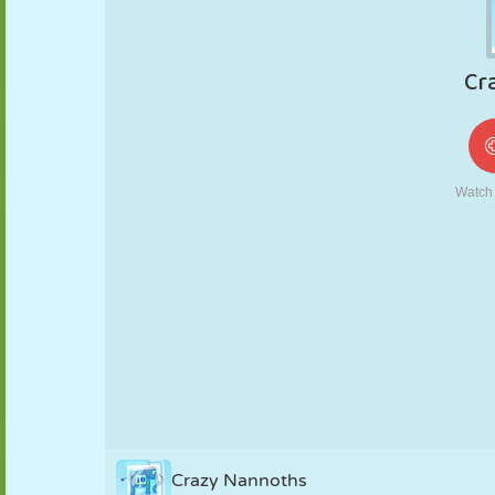
MARIONNETTES
PUZZLE
RÉACTION
RÉTRO
ROBOT
STRATÉGIE
CASCADE
TANK
TENNIS
MORPION
Crazy Nannoths