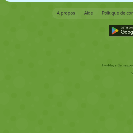
À propos
Aide
Politique de con
TwoPlayerGames.org 
V