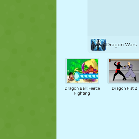
MARIONNETTES
PUZZLE
RÉACTION
STRATÉGIE
CASCADE
TANK
Dragon Wars
Dragon Ball: Fierce
Dragon Fist 2
Fighting