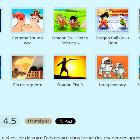
Extreme Thumb
Dragon Ball: Fierce
Dragon Ball Goku
War
Fighting 4
Fight
Fin de la guerre
Dragon Fist 3
Interplanetary
M
4.5
Intégrer
ciel est de détruire l'adversaire dans le ciel des dividendes après