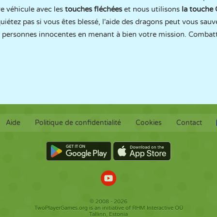
e véhicule avec les
touches fléchées
et nous utilisons
la touche
iétez pas si vous êtes blessé, l'aide des dragons peut vous sauv
personnes innocentes en menant à bien votre mission. Combatte
Aide
Politique de confidentialité
Cookies
Contact
© 2008 - 2026
TwoPlayerGames.org is an initiative of RHM Interactive OÜ
Tallinn, Estonia