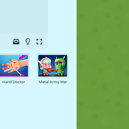
FOOT
ESPACE
STICKMAN
GUERRE
LUTTE
ZOMBIE
Hand Doctor
Metal Army War