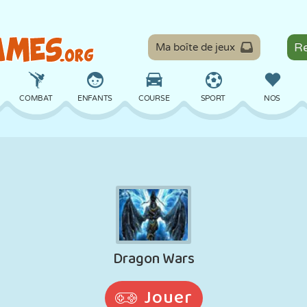
Ma boîte de jeux
COMBAT
ENFANTS
COURSE
SPORT
NOS
ÉQUILIBRE
BASKET
BATAILLE
BILLARD
SOCIÉTÉ
DÉFENSE
DINOSAURE
CONDUITE
ÉDUCATIF
ÉVASION
MATHS
LABYRINTHE
MONSTRE
MOTO
EN LIGNE