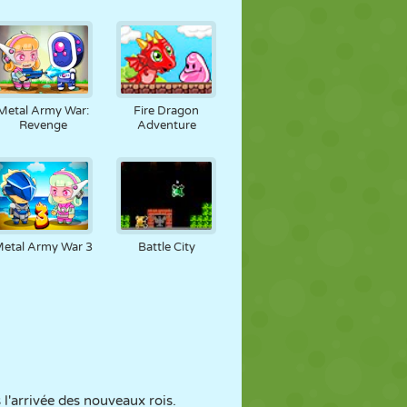
Metal Army War:
Fire Dragon
Revenge
Adventure
etal Army War 3
Battle City
 l'arrivée des nouveaux rois.