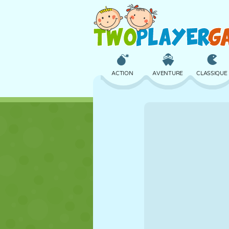
ACTION
AVENTURE
CLASSIQUE
3D
AVION
ALIEN
CHÂTEAU
ÉCHECS
CRAZY
FILLES
GOLF
SAUT