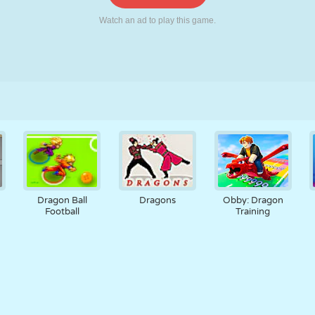
RÉTRO
ROBOT
POURSUITE
ÉCOLE
TIR
TENNIS
MORPION
ÉCRAN TACTILE
TOUR
CAMION
Dragon Ball
Dragons
Obby: Dragon
Football
Training