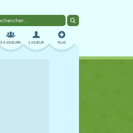
3-4 JOUEURS
1 JOUEUR
PLUS
BOMBER
NAVIGATEUR
VOITURE
VOL
NOURRITURE
AMUSANT
PIXEL ART
PLATEFORME
PISCINE