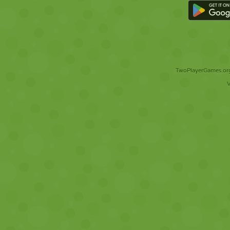
TwoPlayerGames.org 
V