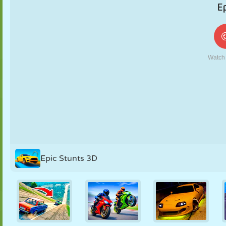
MARIONNETTES
PUZZLE
RÉACTION
RÉTRO
ROBOT
STRATÉGIE
CASCADE
TANK
TENNIS
MORPION
Epic Stunts 3D