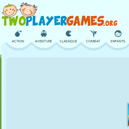
ACTION
AVENTURE
CLASSIQUE
COMBAT
ENFANTS
3D
AVION
ALIEN
ÉQUILIBRE
BASKET
CHÂTEAU
ÉCHECS
CRAZY
DÉFENSE
DINOSAURE
FILLES
GOLF
SAUT
MATHS
LABYRINTHE