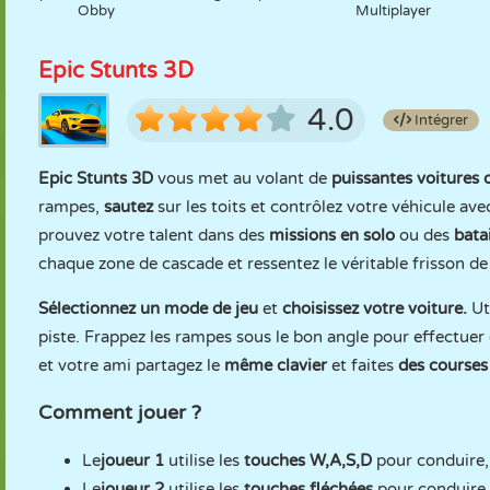
Obby
Multiplayer
Epic Stunts 3D
4.0
Intégrer
Epic Stunts 3D
vous met au volant de
puissantes voitures
rampes,
sautez
sur les toits et contrôlez votre véhicule av
prouvez votre talent dans des
missions en solo
ou des
bata
chaque zone de cascade et ressentez le véritable frisson de
Sélectionnez un mode de jeu
et
choisissez votre voiture.
Uti
piste. Frappez les rampes sous le bon angle pour effectuer 
et votre ami partagez le
même clavier
et faites
des courses
Comment jouer ?
Le
joueur 1
utilise les
touches W,A,S,D
pour conduire, 
Le
joueur 2
utilise les
touches fléchées
pour conduire, 