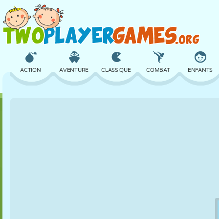
ACTION
AVENTURE
CLASSIQUE
COMBAT
ENFANTS
3D
AVION
ALIEN
ÉQUILIBRE
BASKET
CHÂTEAU
ÉCHECS
CRAZY
DÉFENSE
DINOSAURE
FILLES
GOLF
SAUT
MATHS
LABYRINTHE