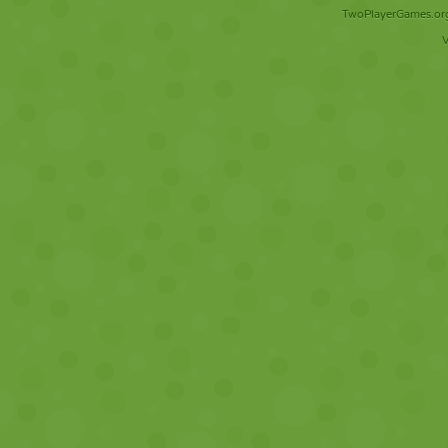
TwoPlayerGames.org 
V