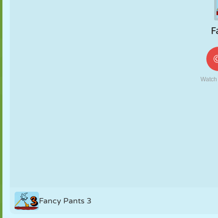
MARIONNETTES
PUZZLE
RÉACTION
RÉTRO
ROBOT
STRATÉGIE
CASCADE
TANK
TENNIS
MORPION
Fancy Pants 3