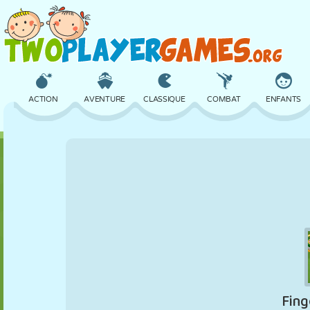
ACTION
AVENTURE
CLASSIQUE
COMBAT
ENFANTS
3D
AVION
ALIEN
ÉQUILIBRE
BASKET
CHÂTEAU
ÉCHECS
CRAZY
DÉFENSE
DINOSAURE
FILLES
GOLF
SAUT
MATHS
LABYRINTHE