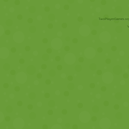
TwoPlayerGames.org 
V