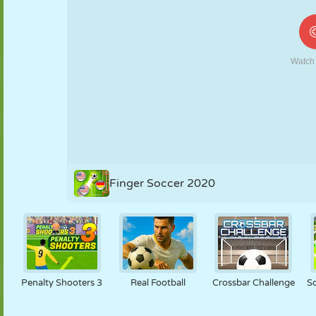
MARIONNETTES
PUZZLE
RÉACTION
RÉTRO
ROBOT
STRATÉGIE
CASCADE
TANK
TENNIS
MORPION
Finger Soccer 2020
Penalty Shooters 3
Real Football
Crossbar Challenge
S