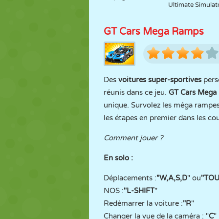
Ultimate Simulat
GT Cars Mega Ramps
Des
voitures super-sportives
pers
réunis dans ce jeu.
GT Cars Mega
unique. Survolez les méga rampes 
les étapes en premier dans les cou
Comment jouer ?
En solo :
Déplacements :
"W,A,S,D
" ou
"TO
NOS :
"L-SHIFT
"
Redémarrer la voiture :
"R
"
Changer la vue de la caméra : "
C
"