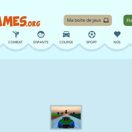
Ma boîte de jeux
COMBAT
ENFANTS
COURSE
SPORT
NOS
ÉQUILIBRE
BASKET
BATAILLE
BILLARD
SOCIÉTÉ
DÉFENSE
DINOSAURE
CONDUITE
ÉDUCATIF
ÉVASION
MATHS
LABYRINTHE
MONSTRE
MOTO
EN LIGNE