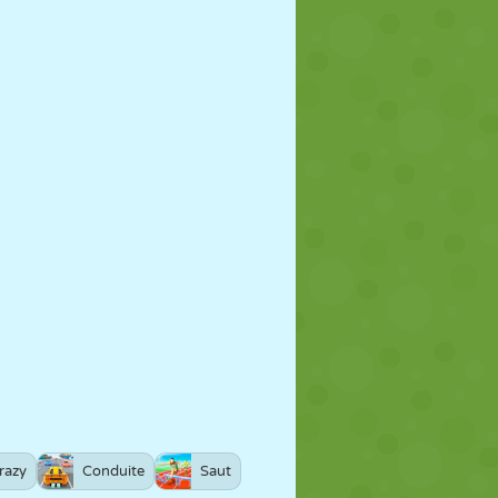
razy
Conduite
Saut