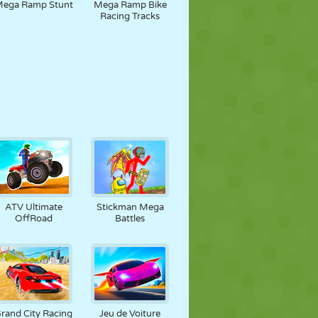
ega Ramp Stunt
Mega Ramp Bike
Racing Tracks
ATV Ultimate
Stickman Mega
OffRoad
Battles
rand City Racing
Jeu de Voiture