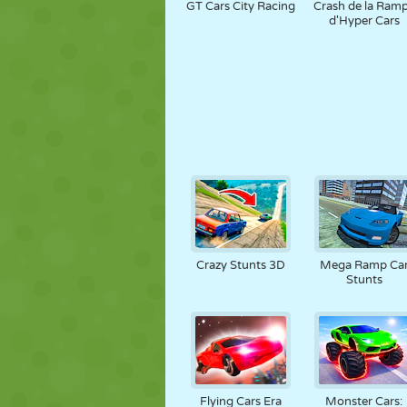
GT Cars City Racing
Crash de la Ram
d'Hyper Cars
Crazy Stunts 3D
Mega Ramp Ca
Stunts
Flying Cars Era
Monster Cars: