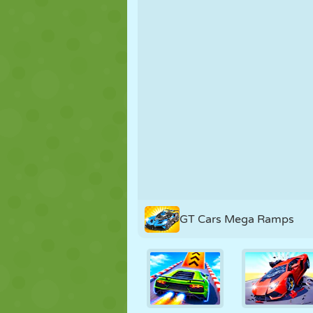
MARIONNETTES
PUZZLE
RÉACTION
STRATÉGIE
CASCADE
TANK
GT Cars Mega Ramps