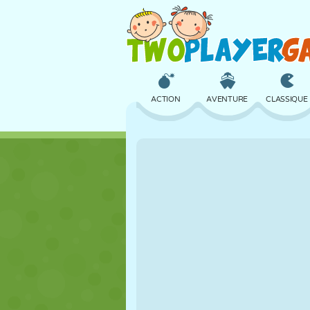
ACTION
AVENTURE
CLASSIQUE
3D
AVION
ALIEN
CHÂTEAU
ÉCHECS
CRAZY
FILLES
GOLF
SAUT