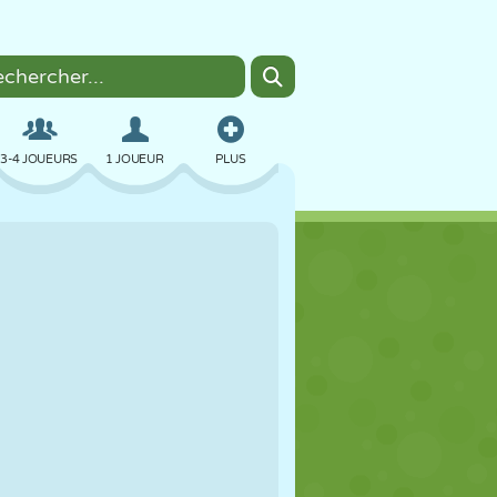
3-4 JOUEURS
1 JOUEUR
PLUS
BOMBER
NAVIGATEUR
VOITURE
VOL
NOURRITURE
AMUSANT
PIXEL ART
PLATEFORME
PISCINE