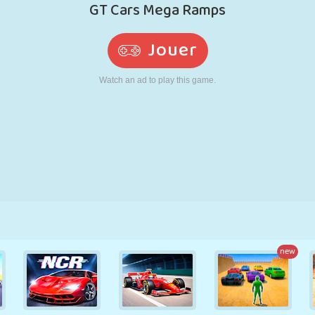
RÉTRO
ROBOT
POURSUITE
ÉCOLE
TIR
TENNIS
MORPION
ÉCRAN TACTILE
TOUR
CAMION
new