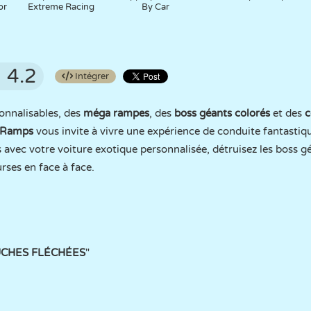
or
Extreme Racing
By Car
4.2
Intégrer
onnalisables, des
méga rampes
, des
boss géants colorés
et des
c
 Ramps
vous invite à vivre une expérience de conduite fantasti
avec votre voiture exotique personnalisée, détruisez les boss g
rses en face à face.
UCHES FLÉCHÉES
"