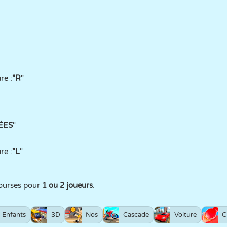
re :
"R
"
ÉES
"
re :
"L
"
ourses pour
1 ou 2 joueurs
.
Enfants
3D
Nos
Cascade
Voiture
C