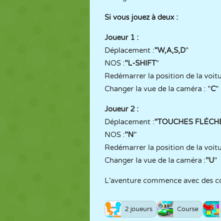
Si vous jouez à deux :
Joueur 1 :
Déplacement :
"W,A,S,D
"
NOS :
"L-SHIFT
"
Redémarrer la position de la voitu
Changer la vue de la caméra : "
C
"
Joueur 2 :
Déplacement :
"TOUCHES FLÉCH
NOS :
"N
"
Redémarrer la position de la voitu
Changer la vue de la caméra :
"U
"
L'aventure commence avec des c
2 joueurs
Course