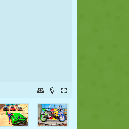
FOOT
ESPACE
STICKMAN
GUERRE
LUTTE
ZOMBIE