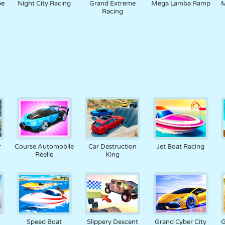
pe
Night City Racing
Grand Extreme
Mega Lamba Ramp
M
Racing
r
Course Automobile
Car Destruction
Jet Boat Racing
Réelle
King
Speed Boat
Slippery Descent
Grand Cyber City
G