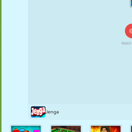
MARIONNETTES
PUZZLE
RÉACTION
RÉTRO
ROBOT
STRATÉGIE
CASCADE
TANK
TENNIS
MORPION
Jenga