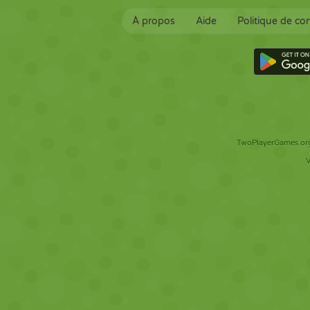
À propos
Aide
Politique de con
TwoPlayerGames.org 
V