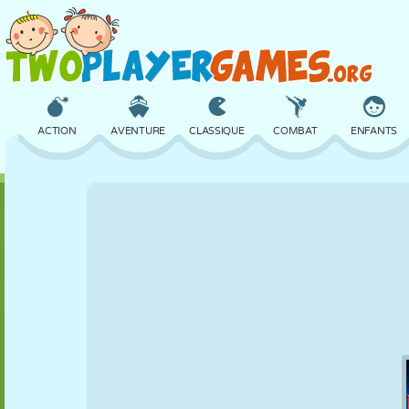
ACTION
AVENTURE
CLASSIQUE
COMBAT
ENFANTS
3D
AVION
ALIEN
ÉQUILIBRE
BASKET
CHÂTEAU
ÉCHECS
CRAZY
DÉFENSE
DINOSAURE
FILLES
GOLF
SAUT
MATHS
LABYRINTHE