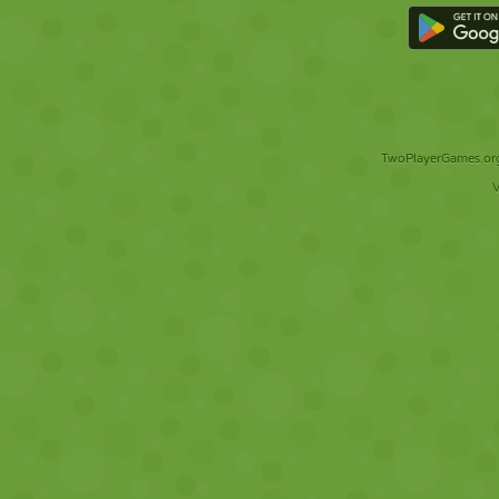
TwoPlayerGames.org 
V