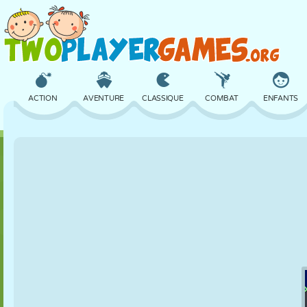
ACTION
AVENTURE
CLASSIQUE
COMBAT
ENFANTS
3D
AVION
ALIEN
ÉQUILIBRE
BASKET
CHÂTEAU
ÉCHECS
CRAZY
DÉFENSE
DINOSAURE
FILLES
GOLF
SAUT
MATHS
LABYRINTHE