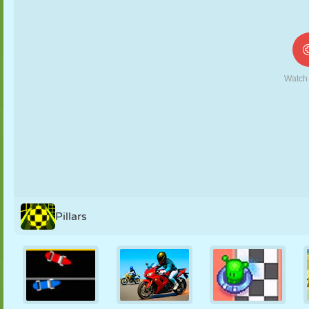
MARIONNETTES
PUZZLE
RÉACTION
RÉTRO
ROBOT
STRATÉGIE
CASCADE
TANK
TENNIS
MORPION
Pillars