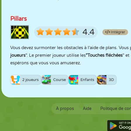
Pillars
4.4
Intégrer
Vous devez surmonter les obstacles à l'aide de plans. Vous 
joueurs
". Le premier joueur utilise les
"Touches fléchées
" et
espérons que vous vous amuserez.
2 joueurs
Course
Enfants
3D
À propos
Aide
Politique de con