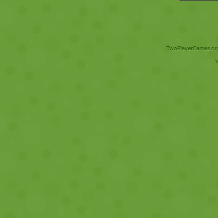
TwoPlayerGames.org 
V