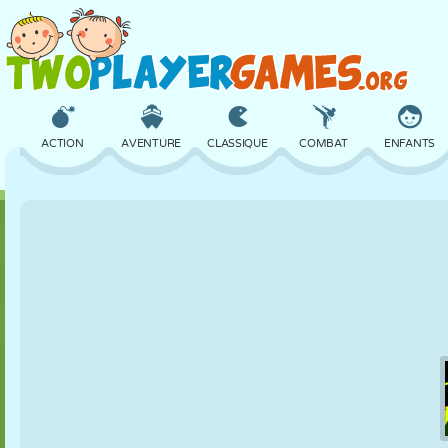
ACTION
AVENTURE
CLASSIQUE
COMBAT
ENFANTS
3D
AVION
ALIEN
ÉQUILIBRE
BASKET
CHÂTEAU
ÉCHECS
CRAZY
DÉFENSE
DINOSAURE
FILLES
GOLF
SAUT
MATHS
LABYRINTHE