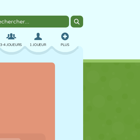
3-4 JOUEURS
1 JOUEUR
PLUS
BOMBER
NAVIGATEUR
VOITURE
VOL
NOURRITURE
AMUSANT
PIXEL ART
PLATEFORME
PISCINE