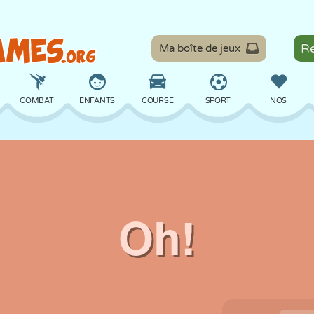
Ma boîte de jeux
COMBAT
ENFANTS
COURSE
SPORT
NOS
ÉQUILIBRE
BASKET
BATAILLE
BILLARD
SOCIÉTÉ
DÉFENSE
DINOSAURE
CONDUITE
ÉDUCATIF
ÉVASION
MATHS
LABYRINTHE
MONSTRE
MOTO
EN LIGNE