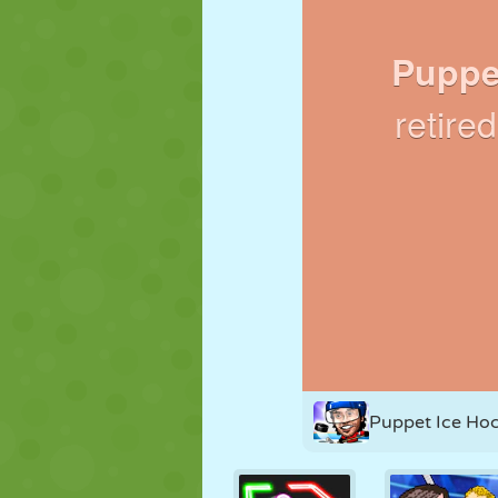
MARIONNETTES
PUZZLE
RÉACTION
STRATÉGIE
CASCADE
TANK
Puppet Ice Ho