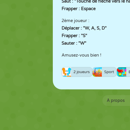
Saut : "Touche de flèche vers le h
Frapper : Espace
2ème joueur :
Déplacer : "W, A, S, D"
Frapper : "S"
Sauter : "W"
Amusez-vous bien !
2 joueurs
Sport
À propos