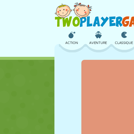
ACTION
AVENTURE
CLASSIQUE
3D
AVION
ALIEN
CHÂTEAU
ÉCHECS
CRAZY
FILLES
GOLF
SAUT