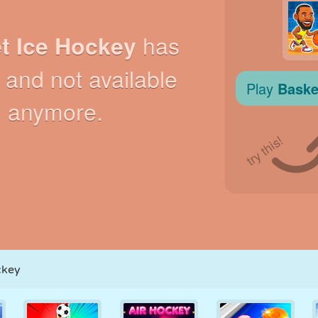
RÉTRO
ROBOT
POURSUITE
ÉCOLE
TIR
TENNIS
MORPION
ÉCRAN TACTILE
TOUR
CAMION
ckey