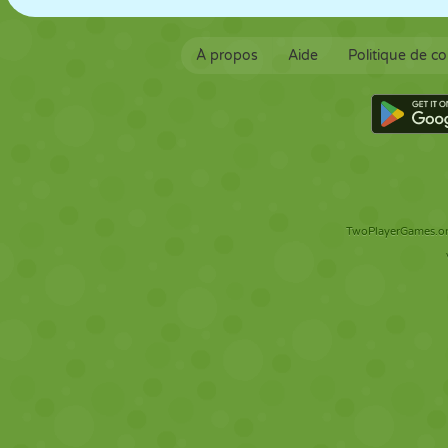
À propos
Aide
Politique de co
TwoPlayerGames.org