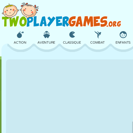
ACTION
AVENTURE
CLASSIQUE
COMBAT
ENFANTS
3D
AVION
ALIEN
ÉQUILIBRE
BASKET
CHÂTEAU
ÉCHECS
CRAZY
DÉFENSE
DINOSAURE
FILLES
GOLF
SAUT
MATHS
LABYRINTH