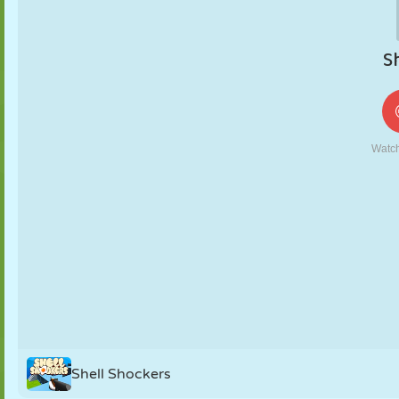
MARIONNETTES
PUZZLE
RÉACTION
RÉTRO
ROBOT
STRATÉGIE
CASCADE
TANK
TENNIS
MORPION
Shell Shockers