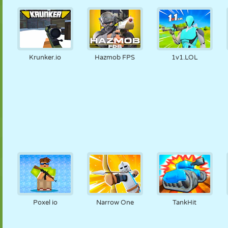
Krunker.io
Hazmob FPS
1v1.LOL
Poxel io
Narrow One
TankHit