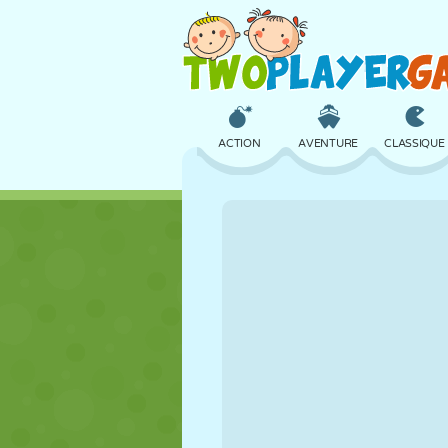
ACTION
AVENTURE
CLASSIQUE
3D
AVION
ALIEN
CHÂTEAU
ÉCHECS
CRAZY
FILLES
GOLF
SAUT