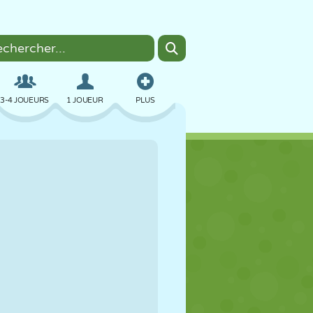
3-4 JOUEURS
1 JOUEUR
PLUS
BOMBER
NAVIGATEUR
VOITURE
VOL
NOURRITURE
AMUSANT
PIXEL ART
PLATEFORME
PISCINE