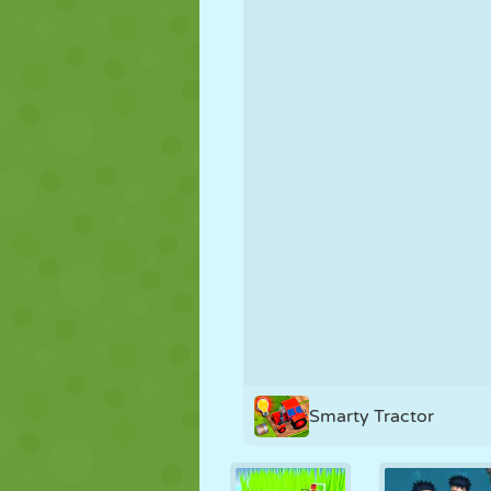
MARIONNETTES
PUZZLE
RÉACTION
STRATÉGIE
CASCADE
TANK
Smarty Tractor