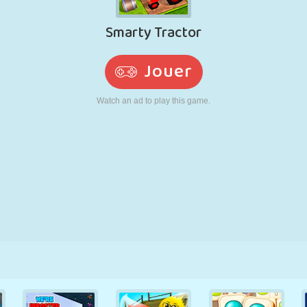
RÉTRO
ROBOT
POURSUITE
ÉCOLE
TIR
TENNIS
MORPION
ÉCRAN TACTILE
TOUR
CAMION