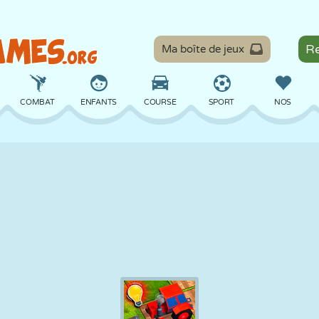
Ma boîte de jeux
COMBAT
ENFANTS
COURSE
SPORT
NOS
ÉQUILIBRE
BASKET
BATAILLE
BILLARD
SOCIÉTÉ
DÉFENSE
DINOSAURE
CONDUITE
ÉDUCATIF
ÉVASION
MATHS
LABYRINTHE
MONSTRE
MOTO
EN LIGNE