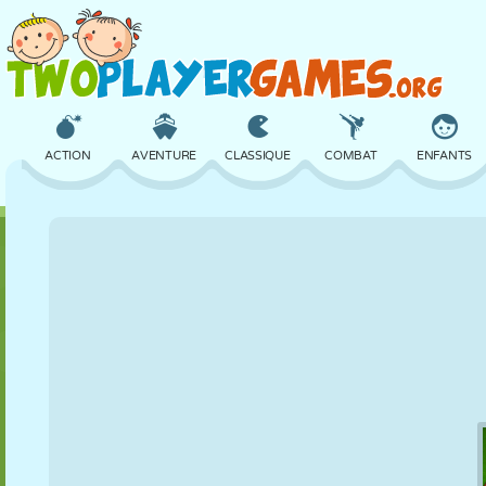
ACTION
AVENTURE
CLASSIQUE
COMBAT
ENFANTS
3D
AVION
ALIEN
ÉQUILIBRE
BASKET
CHÂTEAU
ÉCHECS
CRAZY
DÉFENSE
DINOSAURE
FILLES
GOLF
SAUT
MATHS
LABYRINTHE