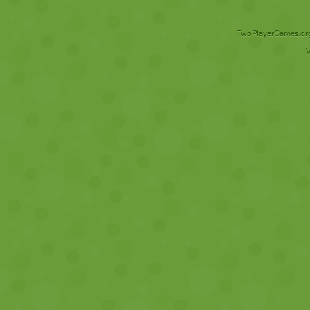
TwoPlayerGames.org 
V