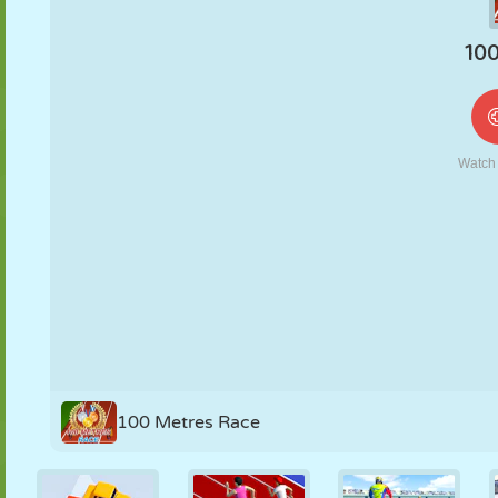
MARIONNETTES
PUZZLE
RÉACTION
RÉTRO
ROBOT
STRATÉGIE
CASCADE
TANK
TENNIS
MORPION
100 Metres Race