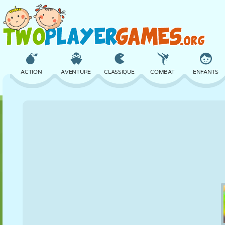
ACTION
AVENTURE
CLASSIQUE
COMBAT
ENFANTS
3D
AVION
ALIEN
ÉQUILIBRE
BASKET
CHÂTEAU
ÉCHECS
CRAZY
DÉFENSE
DINOSAURE
FILLES
GOLF
SAUT
MATHS
LABYRINTHE