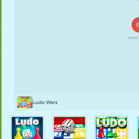
MARIONNETTES
PUZZLE
RÉACTION
RÉTRO
ROBOT
STRATÉGIE
CASCADE
TANK
TENNIS
MORPION
Ludo Wars