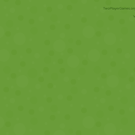
TwoPlayerGames.org 
V