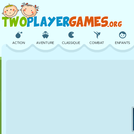
ACTION
AVENTURE
CLASSIQUE
COMBAT
ENFANTS
3D
AVION
ALIEN
ÉQUILIBRE
BASKET
CHÂTEAU
ÉCHECS
CRAZY
DÉFENSE
DINOSAURE
FILLES
GOLF
SAUT
MATHS
LABYRINTHE