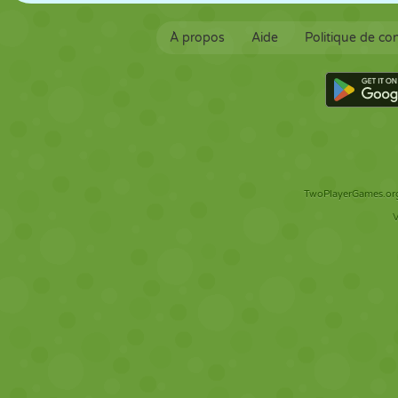
À propos
Aide
Politique de con
TwoPlayerGames.org 
V