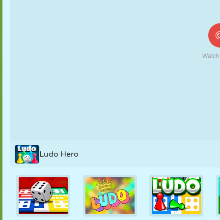
MARIONNETTES
PUZZLE
RÉACTION
RÉTRO
ROBOT
STRATÉGIE
CASCADE
TANK
TENNIS
MORPION
Ludo Hero