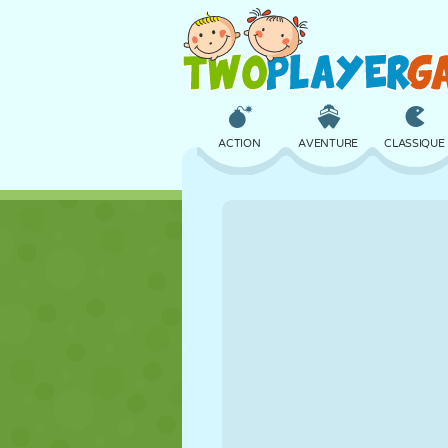
ACTION
AVENTURE
CLASSIQUE
3D
AVION
ALIEN
CHÂTEAU
ÉCHECS
CRAZY
FILLES
GOLF
SAUT