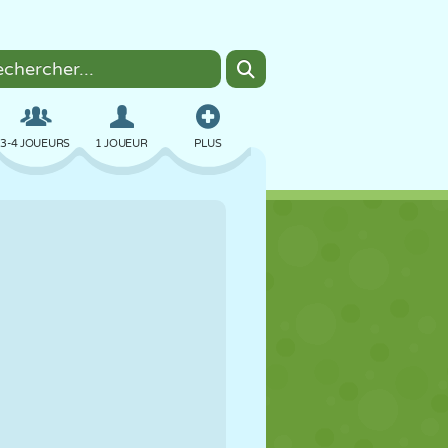
3-4 JOUEURS
1 JOUEUR
PLUS
BOMBER
NAVIGATEUR
VOITURE
VOL
NOURRITURE
AMUSANT
PIXEL ART
PLATEFORME
PISCINE