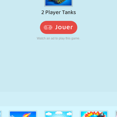
RÉTRO
ROBOT
POURSUITE
ÉCOLE
TIR
TENNIS
MORPION
ÉCRAN TACTILE
TOUR
CAMION