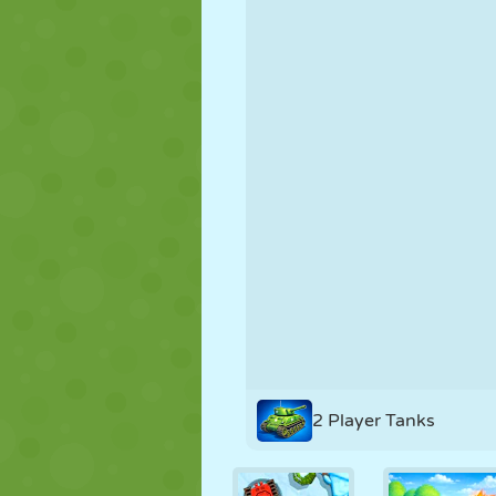
MARIONNETTES
PUZZLE
RÉACTION
STRATÉGIE
CASCADE
TANK
2 Player Tanks