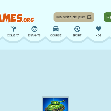
Ma boîte de jeux
COMBAT
ENFANTS
COURSE
SPORT
NOS
ÉQUILIBRE
BASKET
BATAILLE
BILLARD
SOCIÉTÉ
DÉFENSE
DINOSAURE
CONDUITE
ÉDUCATIF
ÉVASION
MATHS
LABYRINTHE
MONSTRE
MOTO
EN LIGNE