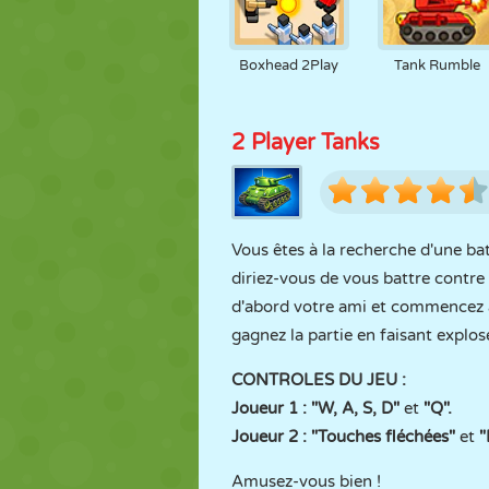
Boxhead 2Play
Tank Rumble
2 Player Tanks
Vous êtes à la recherche d'une ba
diriez-vous de vous battre contre 
d'abord votre ami et commencez à 
gagnez la partie en faisant explos
CONTROLES DU JEU :
Joueur 1 : "W, A, S, D"
et
"Q".
Joueur 2 : "Touches fléchées"
et
"
Amusez-vous bien !