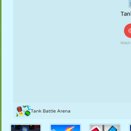
MARIONNETTES
PUZZLE
RÉACTION
RÉTRO
ROBOT
STRATÉGIE
CASCADE
TANK
TENNIS
MORPION
Tank Battle Arena