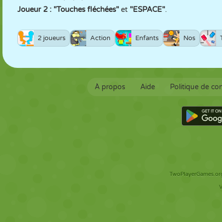
Joueur 2 : "Touches fléchées"
et
"ESPACE"
.
2 joueurs
Action
Enfants
Nos
À propos
Aide
Politique de con
TwoPlayerGames.org 
V