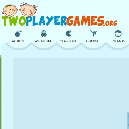
ACTION
AVENTURE
CLASSIQUE
COMBAT
ENFANTS
3D
AVION
ALIEN
ÉQUILIBRE
BASKET
CHÂTEAU
ÉCHECS
CRAZY
DÉFENSE
DINOSAURE
FILLES
GOLF
SAUT
MATHS
LABYRINTHE