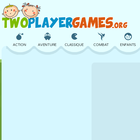
ACTION
AVENTURE
CLASSIQUE
COMBAT
ENFANTS
3D
AVION
ALIEN
ÉQUILIBRE
BASKET
CHÂTEAU
ÉCHECS
CRAZY
DÉFENSE
DINOSAURE
FILLES
GOLF
SAUT
MATHS
LABYRINTHE