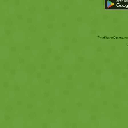
TwoPlayerGames.org 
V