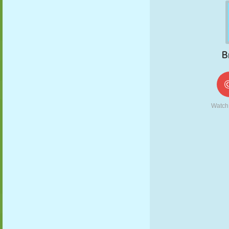
MARIONNETTES
PUZZLE
RÉACTION
RÉTRO
ROBOT
STRATÉGIE
CASCADE
TANK
TENNIS
MORPION