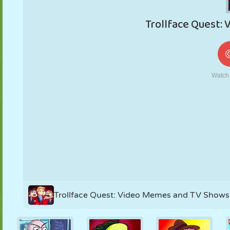
MARIONNETTES
PUZZLE
RÉACTION
RÉTRO
ROBOT
STRATÉGIE
CASCADE
TANK
TENNIS
MORPION
Trollface Quest: Video Memes and TV Shows