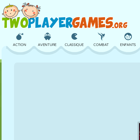
ACTION
AVENTURE
CLASSIQUE
COMBAT
ENFANTS
3D
AVION
ALIEN
ÉQUILIBRE
BASKET
CHÂTEAU
ÉCHECS
CRAZY
DÉFENSE
DINOSAURE
FILLES
GOLF
SAUT
MATHS
LABYRINTHE