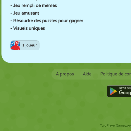
- Jeu rempli de mèmes
- Jeu amusant
- Résoudre des puzzles pour gagner
- Visuels uniques
1 joueur
À propos
Aide
Politique de con
TwoPlayerGames.org 