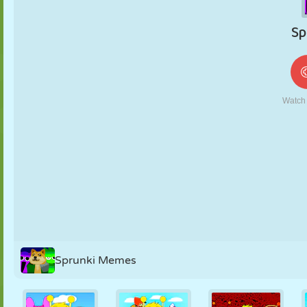
MARIONNETTES
PUZZLE
RÉACTION
RÉTRO
ROBOT
STRATÉGIE
CASCADE
TANK
TENNIS
MORPION
Sprunki Memes