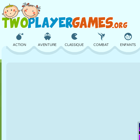
ACTION
AVENTURE
CLASSIQUE
COMBAT
ENFANTS
3D
AVION
ALIEN
ÉQUILIBRE
BASKET
CHÂTEAU
ÉCHECS
CRAZY
DÉFENSE
DINOSAURE
FILLES
GOLF
SAUT
MATHS
LABYRINTHE