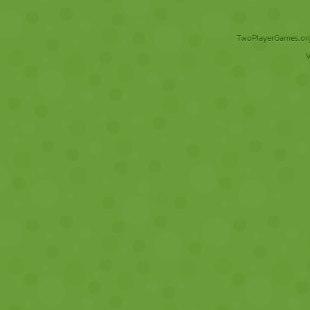
TwoPlayerGames.org 
V