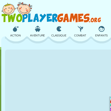
ACTION
AVENTURE
CLASSIQUE
COMBAT
ENFANTS
3D
AVION
ALIEN
ÉQUILIBRE
BASKET
CHÂTEAU
ÉCHECS
CRAZY
DÉFENSE
DINOSAURE
FILLES
GOLF
SAUT
MATHS
LABYRINTHE