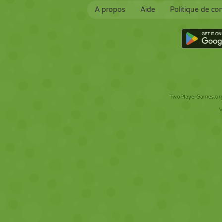
À propos
Aide
Politique de con
TwoPlayerGames.org 
V