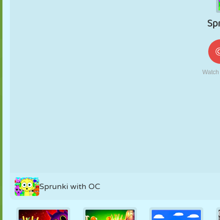
MARIONNETTES
PUZZLE
RÉACTION
RÉTRO
ROBOT
STRATÉGIE
CASCADE
TANK
TENNIS
MORPION
Sprunki with OC