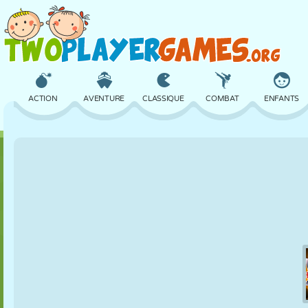
ACTION
AVENTURE
CLASSIQUE
COMBAT
ENFANTS
3D
AVION
ALIEN
ÉQUILIBRE
BASKET
CHÂTEAU
ÉCHECS
CRAZY
DÉFENSE
DINOSAURE
FILLES
GOLF
SAUT
MATHS
LABYRINTHE