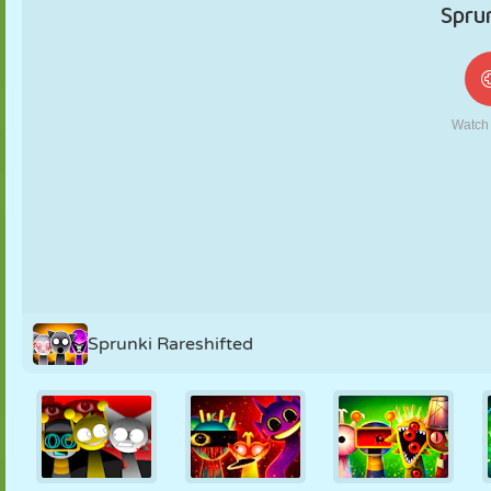
MARIONNETTES
PUZZLE
RÉACTION
RÉTRO
ROBOT
STRATÉGIE
CASCADE
TANK
TENNIS
MORPION
Sprunki Rareshifted