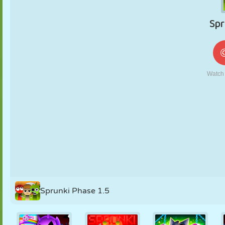
MARIONNETTES
PUZZLE
RÉACTION
RÉTRO
ROBOT
STRATÉGIE
CASCADE
TANK
TENNIS
MORPION
Sprunki Phase 1.5