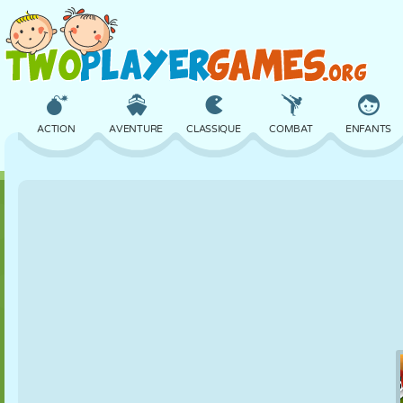
ACTION
AVENTURE
CLASSIQUE
COMBAT
ENFANTS
3D
AVION
ALIEN
ÉQUILIBRE
BASKET
CHÂTEAU
ÉCHECS
CRAZY
DÉFENSE
DINOSAURE
FILLES
GOLF
SAUT
MATHS
LABYRINTHE