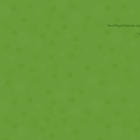
TwoPlayerGames.org 
V