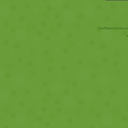
TwoPlayerGames.org 
V