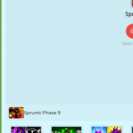
MARIONNETTES
PUZZLE
RÉACTION
RÉTRO
ROBOT
STRATÉGIE
CASCADE
TANK
TENNIS
MORPION
Sprunki Phase 9