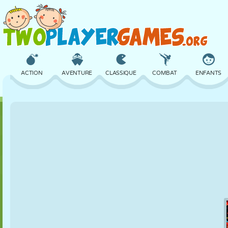
ACTION
AVENTURE
CLASSIQUE
COMBAT
ENFANTS
3D
AVION
ALIEN
ÉQUILIBRE
BASKET
CHÂTEAU
ÉCHECS
CRAZY
DÉFENSE
DINOSAURE
FILLES
GOLF
SAUT
MATHS
LABYRINTHE