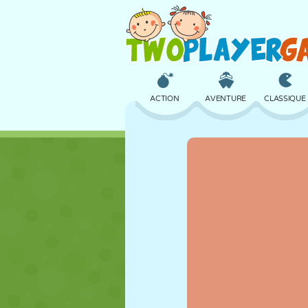
ACTION
AVENTURE
CLASSIQUE
3D
AVION
ALIEN
CHÂTEAU
ÉCHECS
CRAZY
FILLES
GOLF
SAUT