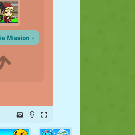
FOOT
ESPACE
STICKMAN
GUERRE
LUTTE
ZOMBIE