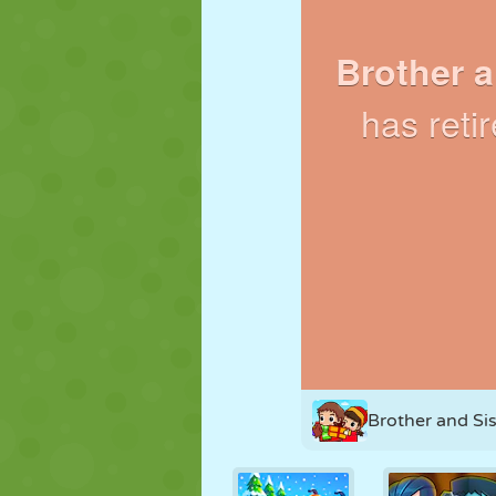
MARIONNETTES
PUZZLE
RÉACTION
STRATÉGIE
CASCADE
TANK
Brother and Si