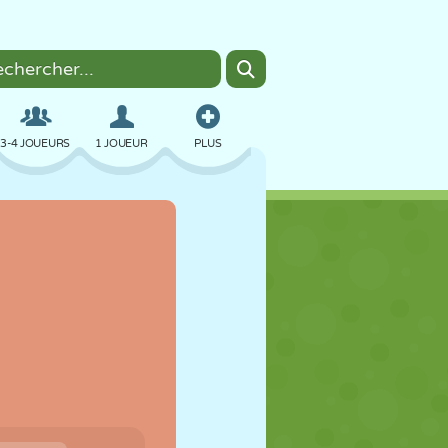
3-4 JOUEURS
1 JOUEUR
PLUS
BOMBER
NAVIGATEUR
VOITURE
VOL
NOURRITURE
AMUSANT
PIXEL ART
PLATEFORME
PISCINE