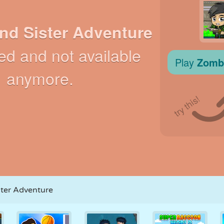
RÉTRO
ROBOT
POURSUITE
ÉCOLE
TIR
TENNIS
MORPION
ÉCRAN TACTILE
TOUR
CAMION
ster Adventure