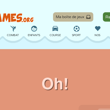
Ma boîte de jeux
COMBAT
ENFANTS
COURSE
SPORT
NOS
ÉQUILIBRE
BASKET
BATAILLE
BILLARD
SOCIÉTÉ
DÉFENSE
DINOSAURE
CONDUITE
ÉDUCATIF
ÉVASION
MATHS
LABYRINTHE
MONSTRE
MOTO
EN LIGNE