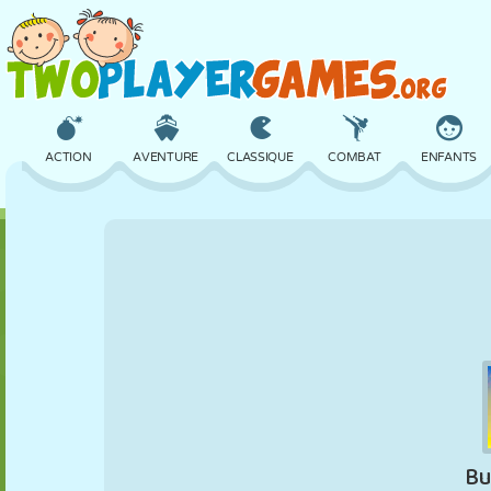
ACTION
AVENTURE
CLASSIQUE
COMBAT
ENFANTS
3D
AVION
ALIEN
ÉQUILIBRE
BASKET
CHÂTEAU
ÉCHECS
CRAZY
DÉFENSE
DINOSAURE
FILLES
GOLF
SAUT
MATHS
LABYRINTHE