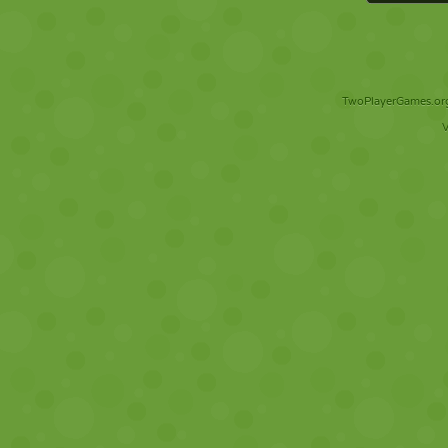
TwoPlayerGames.org 
V