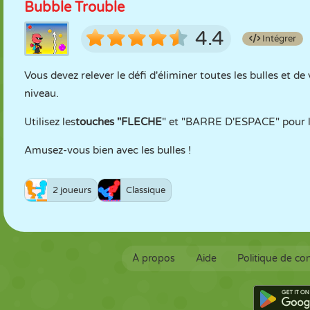
Bubble Trouble
4.4
Intégrer
Vous devez relever le défi d'éliminer toutes les bulles et de
niveau.
Utilisez les
touches "FLECHE
" et "BARRE D'ESPACE" pour 
Amusez-vous bien avec les bulles !
2 joueurs
Classique
À propos
Aide
Politique de con