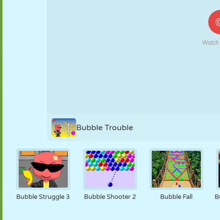
MARIONNETTES
PUZZLE
RÉACTION
RÉTRO
ROBOT
STRATÉGIE
CASCADE
TANK
TENNIS
MORPION
Bubble Trouble
Bubble Struggle 3
Bubble Shooter 2
Bubble Fall
B