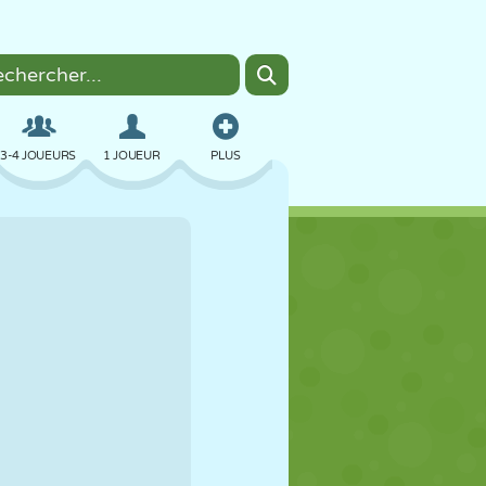
3-4 JOUEURS
1 JOUEUR
PLUS
BOMBER
NAVIGATEUR
VOITURE
VOL
NOURRITURE
AMUSANT
PIXEL ART
PLATEFORME
PISCINE