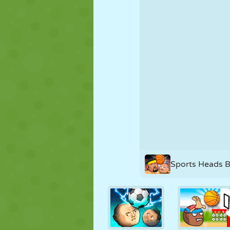
MARIONNETTES
PUZZLE
RÉACTION
STRATÉGIE
CASCADE
TANK
Sports Heads B