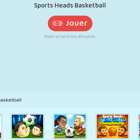
RÉTRO
ROBOT
POURSUITE
ÉCOLE
TIR
TENNIS
MORPION
ÉCRAN TACTILE
TOUR
CAMION
asketball