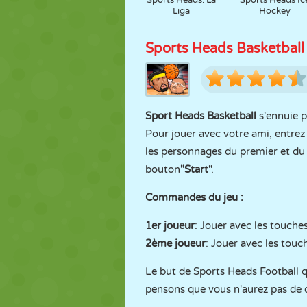
Sports Heads: La
Sports Heads Ic
Liga
Hockey
Sports Heads Basketball
Sport Heads Basketball
s'ennuie p
Pour jouer avec votre ami, entrez
les personnages du premier et 
bouton
"Start
".
Commandes du jeu :
1er joueur
: Jouer avec les touche
2ème joueur
: Jouer avec les touc
Le but de Sports Heads Football
pensons que vous n'aurez pas de d