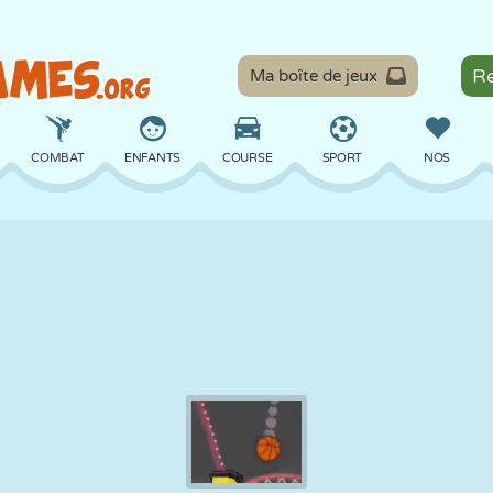
Ma boîte de jeux
COMBAT
ENFANTS
COURSE
SPORT
NOS
ÉQUILIBRE
BASKET
BATAILLE
BILLARD
SOCIÉTÉ
DÉFENSE
DINOSAURE
CONDUITE
ÉDUCATIF
ÉVASION
MATHS
LABYRINTHE
MONSTRE
MOTO
EN LIGNE