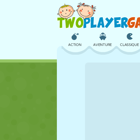
ACTION
AVENTURE
CLASSIQUE
3D
AVION
ALIEN
CHÂTEAU
ÉCHECS
CRAZY
FILLES
GOLF
SAUT