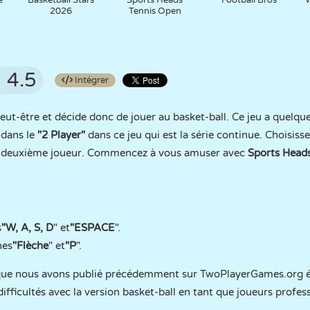
e
Basketball Stars
Sports Heads
Football Bros
W
2026
Tennis Open
4.5
Intégrer
eut-être et décide donc de jouer au basket-ball. Ce jeu a quelques
 dans le
"2 Player"
dans ce jeu qui est la série continue. Choisisse
du deuxième joueur. Commencez à vous amuser avec
Sports Head
s
"W, A, S, D
" et
"ESPACE
".
hes
"Flèche
" et
"P
".
 que nous avons publié précédemment sur TwoPlayerGames.org ét
ifficultés avec la version basket-ball en tant que joueurs profe