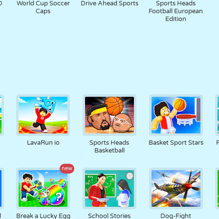
D
World Cup Soccer
Drive Ahead Sports
Sports Heads
Caps
Football European
Edition
LavaRun io
Sports Heads
Basket Sport Stars
Basketball
new
l
Break a Lucky Egg
School Stories
Dog-Fight