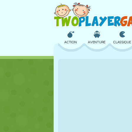
ACTION
AVENTURE
CLASSIQUE
3D
AVION
ALIEN
CHÂTEAU
ÉCHECS
CRAZY
FILLES
GOLF
SAUT