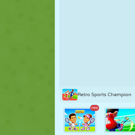
MARIONNETTES
PUZZLE
RÉACTION
STRATÉGIE
CASCADE
TANK
Retro Sports Champion
new