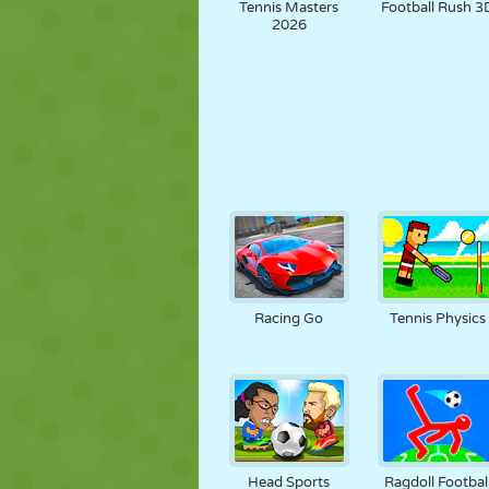
Tennis Masters
Football Rush 3
2026
Racing Go
Tennis Physics
Head Sports
Ragdoll Footbal