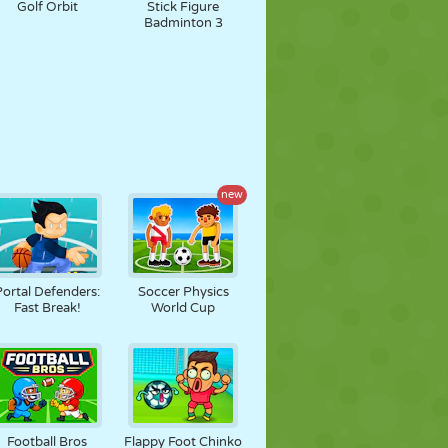
Golf Orbit
Stick Figure
Badminton 3
new
Portal Defenders:
Soccer Physics
Fast Break!
World Cup
Football Bros
Flappy Foot Chinko