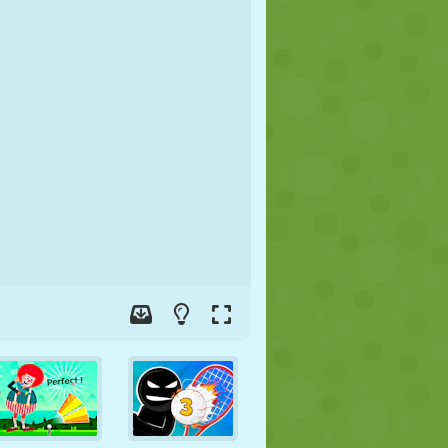
FOOT
ESPACE
STICKMAN
GUERRE
LUTTE
ZOMBIE