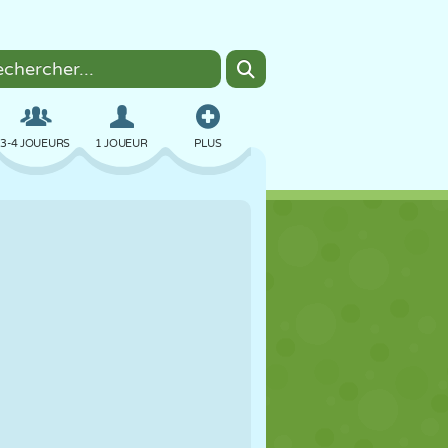
3-4 JOUEURS
1 JOUEUR
PLUS
BOMBER
NAVIGATEUR
VOITURE
VOL
NOURRITURE
AMUSANT
PIXEL ART
PLATEFORME
PISCINE