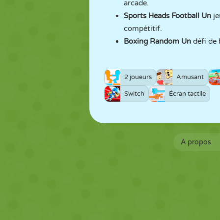
arcade.
Sports Heads Football
Un
j
compétitif.
Boxing Random
Un
défi de
2 joueurs
Amusant
Switch
Écran tactile
À propos