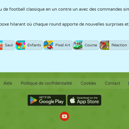
eu de football classique en un contre un avec des commandes si
 boxe hilarant où chaque round apporte de nouvelles surprises 
Saut
Enfants
Pixel Art
Course
Réaction
Aide
Politique de confidentialité
Cookies
Contact