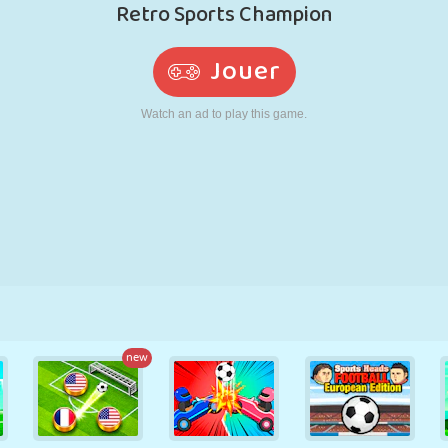
RÉTRO
ROBOT
POURSUITE
ÉCOLE
TIR
TENNIS
MORPION
ÉCRAN TACTILE
TOUR
CAMION
new