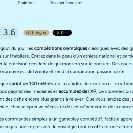
Brainrots
Teacher Simulator
3.6
Intégrer
goût du jour les
compétitions olympiques
classiques avec des g
s sur l'habileté. Entrez dans la peau d'un athlète national et part
et la précision décident de qui montera sur le podium. Des course
e épreuve est différente et rend la compétition passionnante.
ique
sprint de 100 mètres
, où la rapidité de réaction et le rythme
vous gagnez des médailles et
accumulez de l'XP
, de nouvelles dis
t des défis encore plus grands à relever. Que vous lanciez des ja
hilie, chaque épreuve nécessite de l'entraînement et de la conce
es commandes simples à un gameplay compétitif, facile à apprend
 au jeu une impression de nostalgie tout en offrant une action 