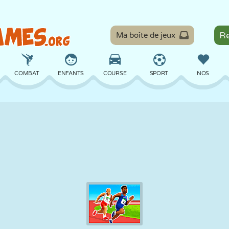
Ma boîte de jeux
COMBAT
ENFANTS
COURSE
SPORT
NOS
ÉQUILIBRE
BASKET
BATAILLE
BILLARD
SOCIÉTÉ
DÉFENSE
DINOSAURE
CONDUITE
ÉDUCATIF
ÉVASION
MATHS
LABYRINTHE
MONSTRE
MOTO
EN LIGNE