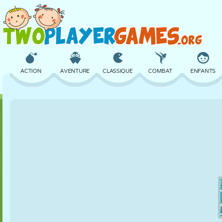
ACTION
AVENTURE
CLASSIQUE
COMBAT
ENFANTS
3D
AVION
ALIEN
ÉQUILIBRE
BASKET
CHÂTEAU
ÉCHECS
CRAZY
DÉFENSE
DINOSAURE
FILLES
GOLF
SAUT
MATHS
LABYRINTHE