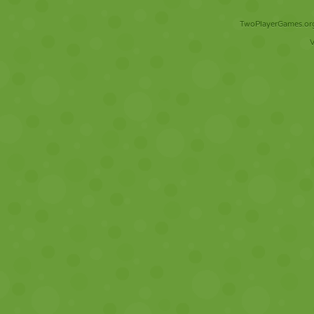
TwoPlayerGames.org 
V