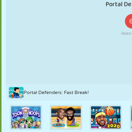
MARIONNETTES
PUZZLE
RÉACTION
RÉTRO
ROBOT
STRATÉGIE
CASCADE
TANK
TENNIS
MORPION
Portal Defenders: Fast Break!