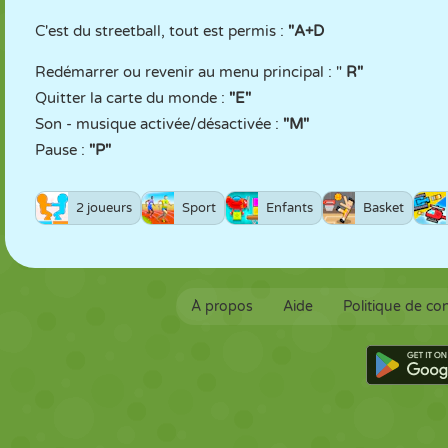
C'est du streetball, tout est permis :
"A+D
Redémarrer ou revenir au menu principal : "
R"
Quitter la carte du monde :
"E"
Son - musique activée/désactivée :
"M"
Pause :
"P"
2 joueurs
Sport
Enfants
Basket
À propos
Aide
Politique de con