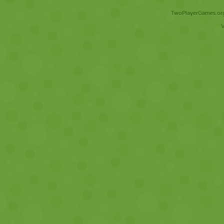
TwoPlayerGames.org 
V