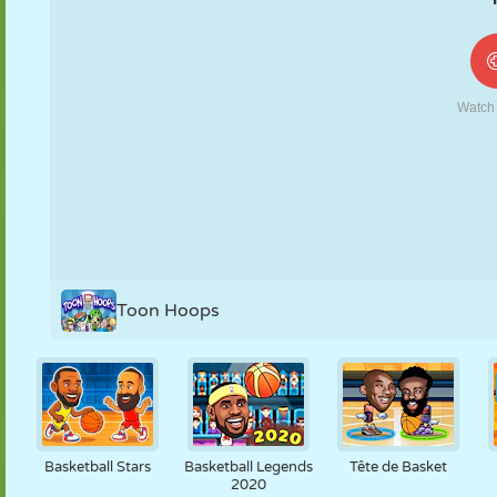
MARIONNETTES
PUZZLE
RÉACTION
RÉTRO
ROBOT
STRATÉGIE
CASCADE
TANK
TENNIS
MORPION
Toon Hoops
Basketball Stars
Basketball Legends
Tête de Basket
2020