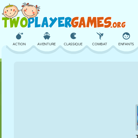
ACTION
AVENTURE
CLASSIQUE
COMBAT
ENFANTS
3D
AVION
ALIEN
ÉQUILIBRE
BASKET
CHÂTEAU
ÉCHECS
CRAZY
DÉFENSE
DINOSAURE
FILLES
GOLF
SAUT
MATHS
LABYRINTHE