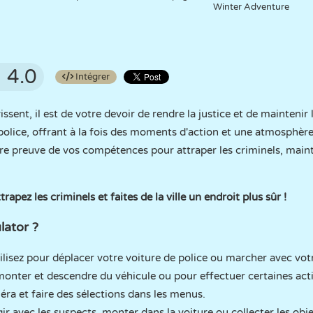
Winter Adventure
4.0
Intégrer
issent, il est de votre devoir de rendre la justice et de maintenir 
police, offrant à la fois des moments d'action et une atmosphère 
faire preuve de vos compétences pour attraper les criminels, maint
trapez les criminels et faites de la ville un endroit plus sûr !
ator ?
ilisez pour déplacer votre voiture de police ou marcher avec vo
onter et descendre du véhicule ou pour effectuer certaines act
ra et faire des sélections dans les menus.
ir avec les suspects, monter dans la voiture ou collecter les objet