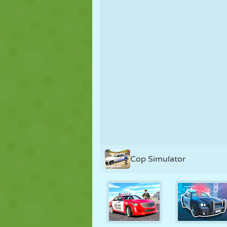
MARIONNETTES
PUZZLE
RÉACTION
STRATÉGIE
CASCADE
TANK
Cop Simulator