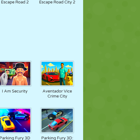
Escape Road 2
Escape Road City 2
I Am Security
Aventador Vice
Crime City
Parking Fury 3D
Parking Fury 3D: