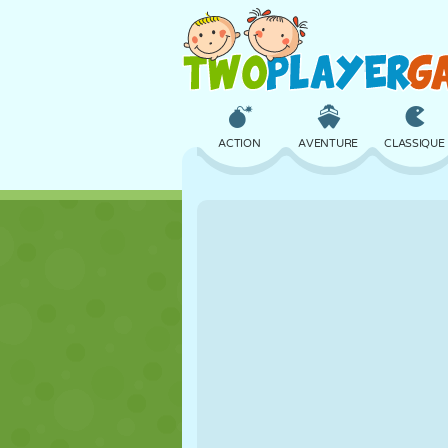
ACTION
AVENTURE
CLASSIQUE
3D
AVION
ALIEN
CHÂTEAU
ÉCHECS
CRAZY
FILLES
GOLF
SAUT