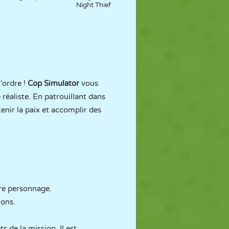
Night Thief
l'ordre !
Cop Simulator
vous
réaliste. En patrouillant dans
enir la paix et accomplir des
tre personnage.
ions.
s de la mission. Il est