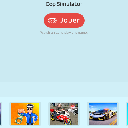
RÉTRO
ROBOT
POURSUITE
ÉCOLE
TIR
TENNIS
MORPION
ÉCRAN TACTILE
TOUR
CAMION