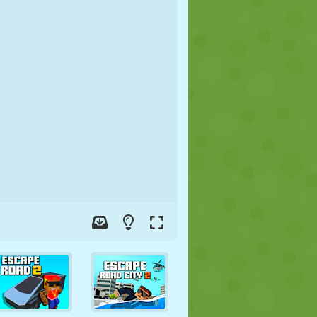
FOOT
ESPACE
STICKMAN
GUERRE
LUTTE
ZOMBIE