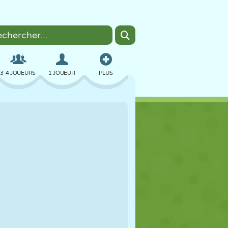
3-4 JOUEURS
1 JOUEUR
PLUS
BOMBER
NAVIGATEUR
VOITURE
VOL
NOURRITURE
AMUSANT
PIXEL ART
PLATEFORME
PISCINE