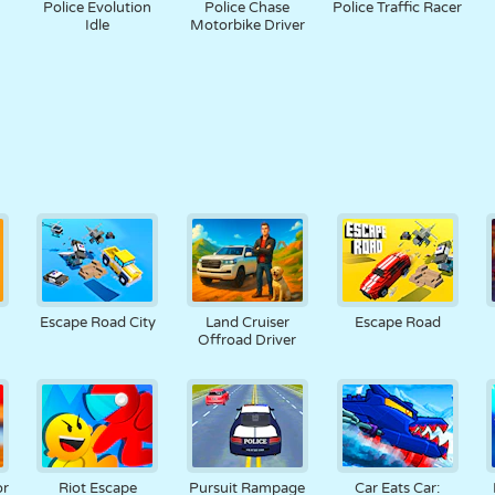
Police Evolution
Police Chase
Police Traffic Racer
Idle
Motorbike Driver
Escape Road City
Land Cruiser
Escape Road
Offroad Driver
or
Riot Escape
Pursuit Rampage
Car Eats Car: