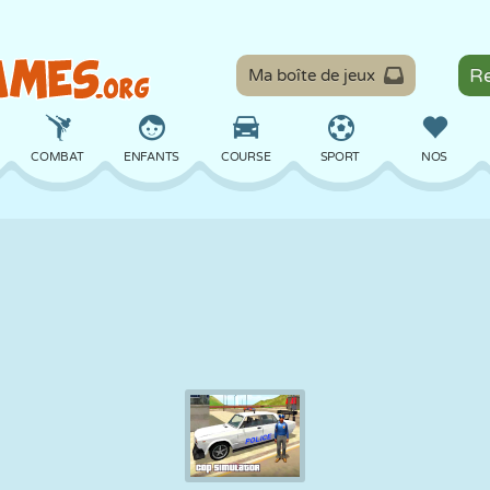
Ma boîte de jeux
COMBAT
ENFANTS
COURSE
SPORT
NOS
ÉQUILIBRE
BASKET
BATAILLE
BILLARD
SOCIÉTÉ
DÉFENSE
DINOSAURE
CONDUITE
ÉDUCATIF
ÉVASION
MATHS
LABYRINTHE
MONSTRE
MOTO
EN LIGNE