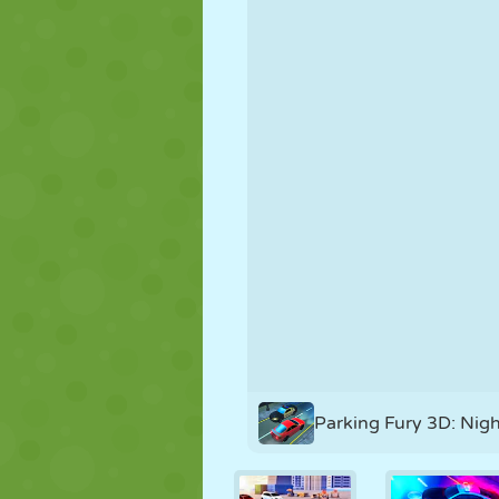
MARIONNETTES
PUZZLE
RÉACTION
STRATÉGIE
CASCADE
TANK
Parking Fury 3D: Nigh