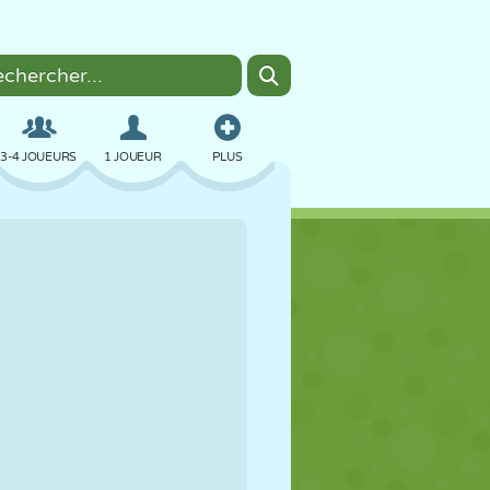
3-4 JOUEURS
1 JOUEUR
PLUS
BOMBER
NAVIGATEUR
VOITURE
VOL
NOURRITURE
AMUSANT
PIXEL ART
PLATEFORME
PISCINE