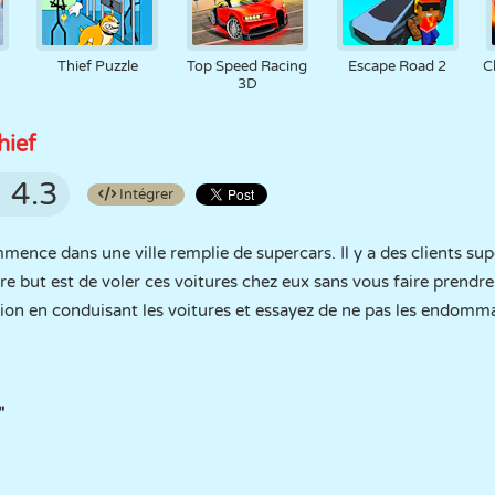
Thief Puzzle
Top Speed Racing
Escape Road 2
C
3D
hief
4.3
Intégrer
nce dans une ville remplie de supercars. Il y a des clients supe
e but est de voler ces voitures chez eux sans vous faire prendre p
tion en conduisant les voitures et essayez de ne pas les endomma
"