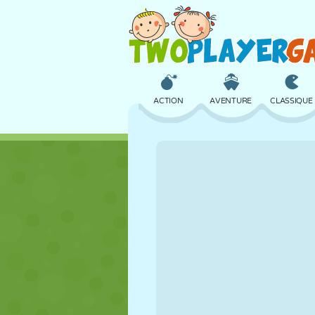
ACTION
AVENTURE
CLASSIQUE
3D
AVION
ALIEN
CHÂTEAU
ÉCHECS
CRAZY
FILLES
GOLF
SAUT