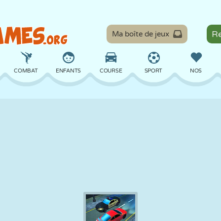
Ma boîte de jeux
COMBAT
ENFANTS
COURSE
SPORT
NOS
ÉQUILIBRE
BASKET
BATAILLE
BILLARD
SOCIÉTÉ
DÉFENSE
DINOSAURE
CONDUITE
ÉDUCATIF
ÉVASION
MATHS
LABYRINTHE
MONSTRE
MOTO
EN LIGNE