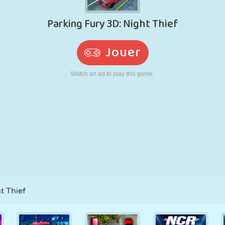
RÉTRO
ROBOT
POURSUITE
ÉCOLE
TIR
TENNIS
MORPION
ÉCRAN TACTILE
TOUR
CAMION
t Thief