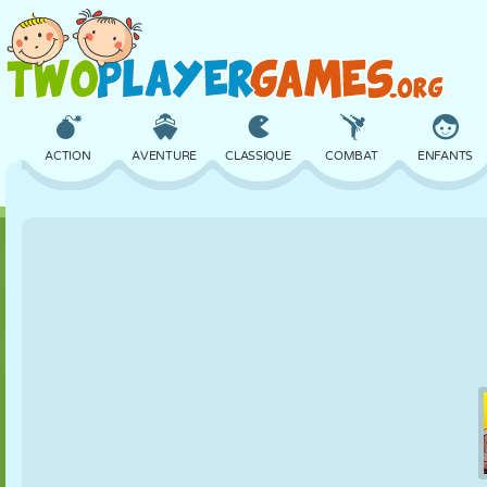
ACTION
AVENTURE
CLASSIQUE
COMBAT
ENFANTS
3D
AVION
ALIEN
ÉQUILIBRE
BASKET
CHÂTEAU
ÉCHECS
CRAZY
DÉFENSE
DINOSAURE
FILLES
GOLF
SAUT
MATHS
LABYRINTHE