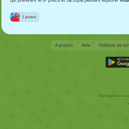
qui préfèrent le tir précis et tactique peuvent explorer
Kour
1 joueur
À propos
Aide
Politique de con
TwoPlayerGames.org 
V