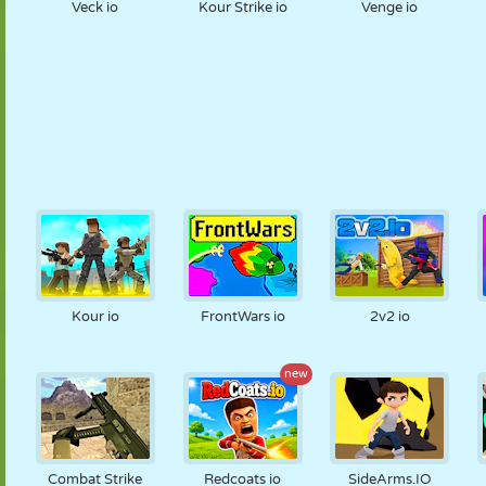
Veck io
Kour Strike io
Venge io
Kour io
FrontWars io
2v2 io
new
Combat Strike
Redcoats io
SideArms.IO