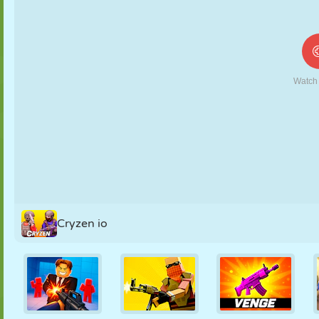
MARIONNETTES
PUZZLE
RÉACTION
RÉTRO
ROBOT
STRATÉGIE
CASCADE
TANK
TENNIS
MORPION
Cryzen io