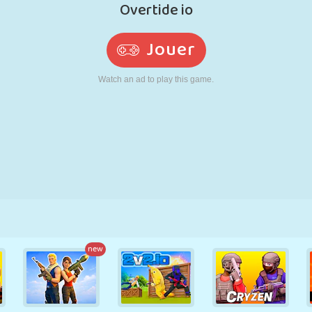
RÉTRO
ROBOT
POURSUITE
ÉCOLE
TIR
TENNIS
MORPION
ÉCRAN TACTILE
TOUR
CAMION
new