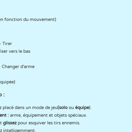
 (en fonction du mouvement)
- Tirer
Viser vers le bas
- Changer d'arme
équipée)
 :
z placé dans un mode de jeu
(solo
ou
équipe
).
ent :
arme, équipement et objets spéciaux.
t
glissez
pour esquiver les tirs ennemis.
z intelligemment.