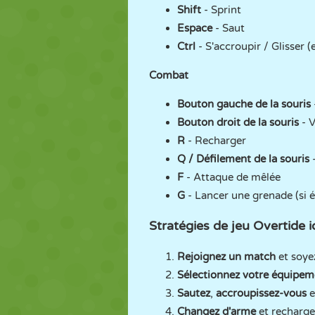
Shift
- Sprint
Espace
- Saut
Ctrl
- S'accroupir / Glisser
Combat
Bouton gauche de la souris
Bouton droit de la souris
- 
R
- Recharger
Q / Défilement de la souris
F
- Attaque de mêlée
G
- Lancer une grenade (si 
Stratégies de jeu Overtide io
Rejoignez un match
et soye
Sélectionnez votre équipem
Sautez
,
accroupissez-vous
e
Changez d'arme
et recharge