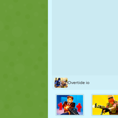
MARIONNETTES
PUZZLE
RÉACTION
STRATÉGIE
CASCADE
TANK
Overtide io