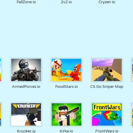
FallZone io
2v2 io
Cryzen io
ArmedForces io
FoodStars io
CS Go Sniper Map
Krunker.io
Kirka io
FrontWars io