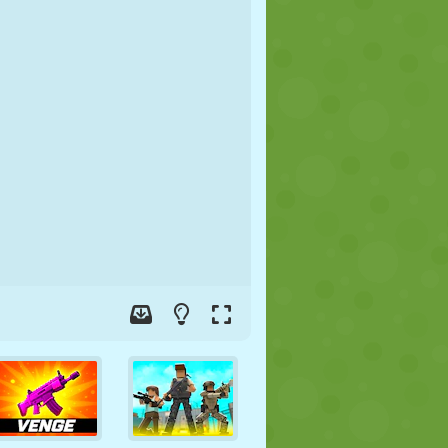
FOOT
ESPACE
STICKMAN
GUERRE
LUTTE
ZOMBIE