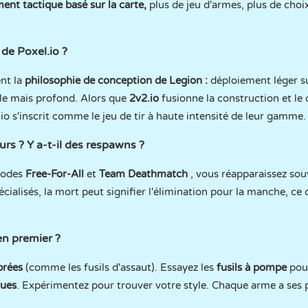
nt tactique basé sur la carte,
plus de jeu d'armes, plus de cho
 de Poxel.io ?
ent la
philosophie de conception de Legion :
déploiement léger s
le mais profond. Alors que
2v2.io
fusionne la construction et le
.io s'inscrit comme le jeu de tir à haute intensité de leur gamme.
urs ? Y a-t-il des respawns ?
modes
Free-For-All
et
Team Deathmatch
, vous réapparaissez so
ialisés, la mort peut signifier l'élimination pour la manche, ce 
en premier ?
brées
(comme les fusils d'assaut). Essayez les
fusils à pompe
pou
vues
. Expérimentez pour trouver votre style. Chaque arme a ses p