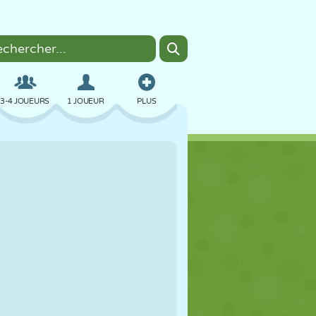
3-4 JOUEURS
1 JOUEUR
PLUS
BOMBER
NAVIGATEUR
VOITURE
VOL
NOURRITURE
AMUSANT
PIXEL ART
PLATEFORME
PISCINE