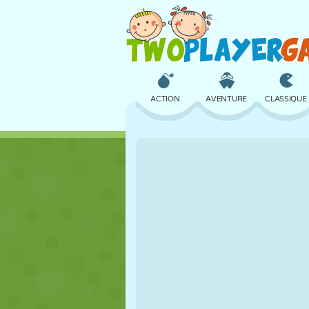
ACTION
AVENTURE
CLASSIQUE
3D
AVION
ALIEN
CHÂTEAU
ÉCHECS
CRAZY
FILLES
GOLF
SAUT