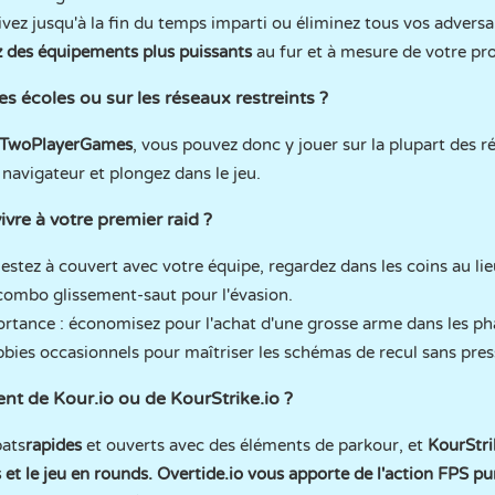
vivez jusqu'à la fin du temps imparti ou éliminez tous vos adversa
 des équipements plus puissants
au fur et à mesure de votre pr
les écoles ou sur les réseaux restreints ?
TwoPlayerGames
, vous pouvez donc y jouer sur la plupart des ré
avigateur et plongez dans le jeu.
vre à votre premier raid ?
estez à couvert avec votre équipe, regardez dans les coins au lie
e combo glissement-saut pour l'évasion.
ortance : économisez pour l'achat d'une grosse arme dans les pha
bbies occasionnels pour maîtriser les schémas de recul sans pres
rent de Kour.io ou de KourStrike.io ?
ats
rapides
et ouverts avec des éléments de parkour, et
KourStri
t le jeu en rounds.
Overtide.io vous apporte de l'action FPS p