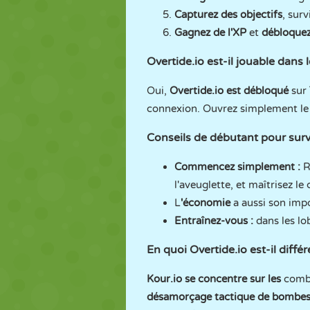
Capturez des objectifs
, sur
Gagnez de l'XP
et
débloquez
Overtide.io est-il jouable dans 
Oui,
Overtide.io est débloqué
sur
connexion. Ouvrez simplement le n
Conseils de débutant pour survi
Commencez simplement :
R
l'aveuglette, et maîtrisez l
L
'économie
a aussi son imp
Entraînez-vous :
dans les lo
En quoi Overtide.io est-il diffé
Kour.io se concentre sur les
comb
désamorçage tactique de bombes e