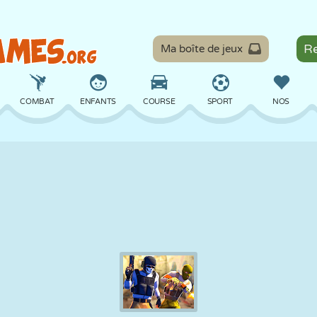
Ma boîte de jeux
COMBAT
ENFANTS
COURSE
SPORT
NOS
ÉQUILIBRE
BASKET
BATAILLE
BILLARD
SOCIÉTÉ
DÉFENSE
DINOSAURE
CONDUITE
ÉDUCATIF
ÉVASION
MATHS
LABYRINTHE
MONSTRE
MOTO
EN LIGNE