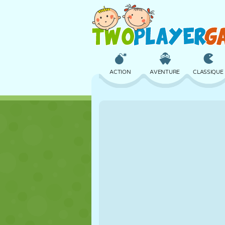
ACTION
AVENTURE
CLASSIQUE
3D
AVION
ALIEN
CHÂTEAU
ÉCHECS
CRAZY
FILLES
GOLF
SAUT