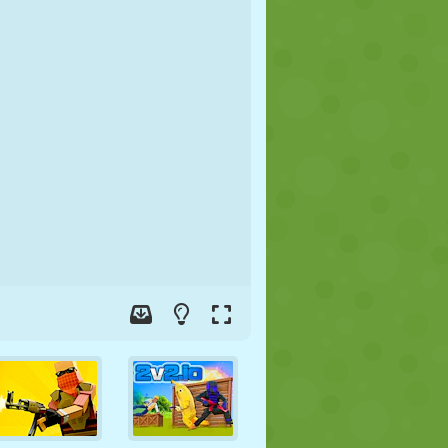
FOOT
ESPACE
STICKMAN
GUERRE
LUTTE
ZOMBIE