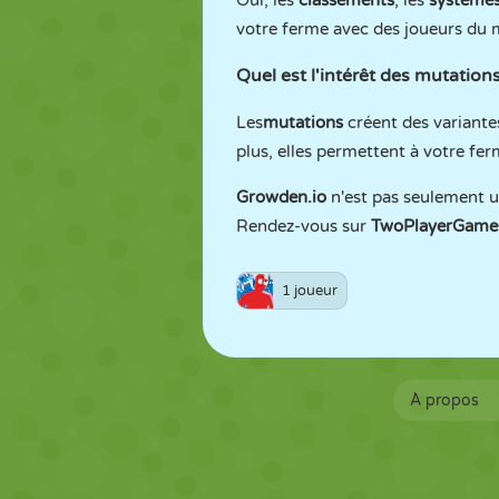
Oui, les
classements
, les
systèmes
votre ferme avec des joueurs du 
Quel est l'intérêt des mutations
Les
mutations
créent des variante
plus, elles permettent à votre fe
Growden.io
n'est pas seulement un
Rendez-vous sur
TwoPlayerGame
1 joueur
À propos