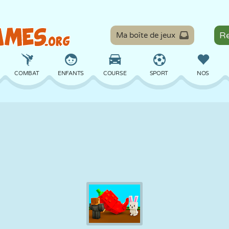
Ma boîte de jeux
COMBAT
ENFANTS
COURSE
SPORT
NOS
ÉQUILIBRE
BASKET
BATAILLE
BILLARD
SOCIÉTÉ
DÉFENSE
DINOSAURE
CONDUITE
ÉDUCATIF
ÉVASION
MATHS
LABYRINTHE
MONSTRE
MOTO
EN LIGNE