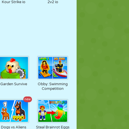
Kour Strike io
2v2 io
Garden Survive
Obby: Swimming
Competition
new
Dogs vs Aliens
Steal Brainrot Eggs