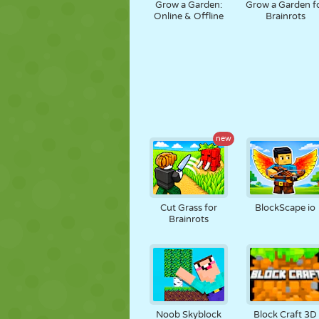
Grow a Garden:
Grow a Garden f
Online & Offline
Brainrots
new
Cut Grass for
BlockScape io
Brainrots
Noob Skyblock
Block Craft 3D