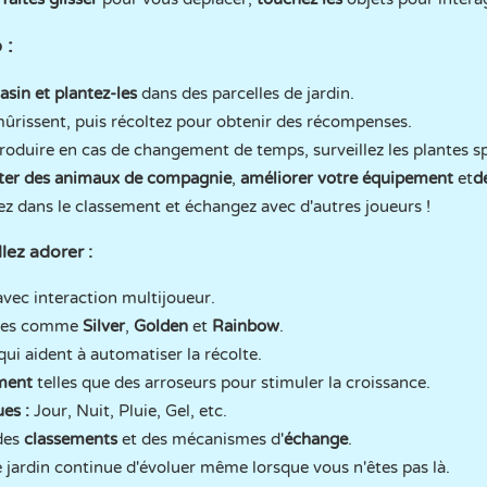
 :
sin et plantez-les
dans des parcelles de jardin.
ûrissent, puis récoltez pour obtenir des récompenses.
oduire en cas de changement de temps, surveillez les plantes sp
ter des animaux de compagnie
,
améliorer votre équipement
et
d
ez dans le classement et échangez avec d'autres joueurs !
lez adorer :
avec interaction multijoueur.
ntes comme
Silver
,
Golden
et
Rainbow
.
ui aident à automatiser la récolte.
ement
telles que des arroseurs pour stimuler la croissance.
es :
Jour, Nuit, Pluie, Gel, etc.
 des
classements
et des mécanismes d'
échange
.
e jardin continue d'évoluer même lorsque vous n'êtes pas là.