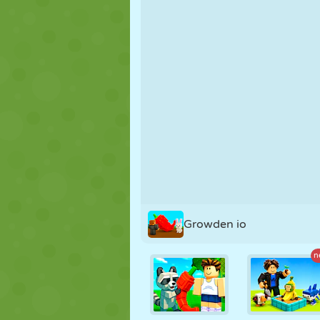
MARIONNETTES
PUZZLE
RÉACTION
STRATÉGIE
CASCADE
TANK
Growden io
n