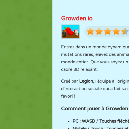
Growden io
Entrez dans un monde dynamique o
mutations rares, élevez des anima
monde entier. Que vous soyez un p
cadre 3D relaxant.
Créé par
Legion
, l'équipe à l'orig
d'interaction sociale qui a fait s
favori !
Comment jouer à Growden.
PC : WASD
/
Touches fléch
Mobile / Touch : Touchez et 