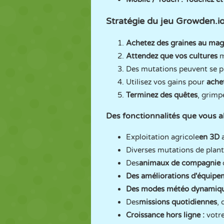
Stratégie du jeu Growden.io
Achetez des graines au maga
Attendez que vos cultures
m
Des mutations peuvent se pr
Utilisez vos gains pour
ache
Terminez des quêtes
, grimp
Des fonctionnalités que vous al
Exploitation agricole
en 3D
Diverses mutations de pla
Des
animaux de compagnie
q
Des améliorations d'équip
Des modes météo dynamiqu
Des
missions quotidiennes
,
Croissance hors ligne :
votr