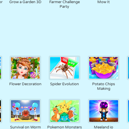
or
Grow a Garden 3D
Farmer Challenge
Mow It
Party
Flower Decoration
Spider Evolution
Potato Chips
Making
Survival on Worm
Pokemon Monsters
Meeland io