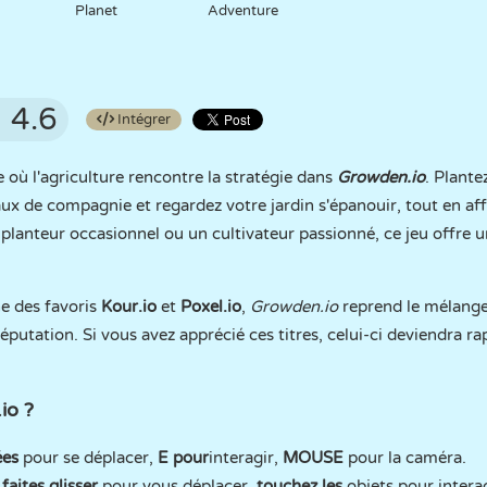
Planet
Adventure
4.6
Intégrer
ù l'agriculture rencontre la stratégie dans
Growden.io
. Plante
ux de compagnie et regardez votre jardin s'épanouir, tout en af
lanteur occasionnel ou un cultivateur passionné, ce jeu offre u
ine des favoris
Kour.io
et
Poxel.io
,
Growden.io
reprend le mélange
a réputation. Si vous avez apprécié ces titres, celui-ci deviendra
io ?
ées
pour se déplacer,
E pour
interagir,
MOUSE
pour la caméra.
faites glisser
pour vous déplacer,
touchez les
objets pour interag