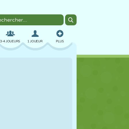
3-4 JOUEURS
1 JOUEUR
PLUS
BOMBER
NAVIGATEUR
VOITURE
VOL
NOURRITURE
AMUSANT
PIXEL ART
PLATEFORME
PISCINE