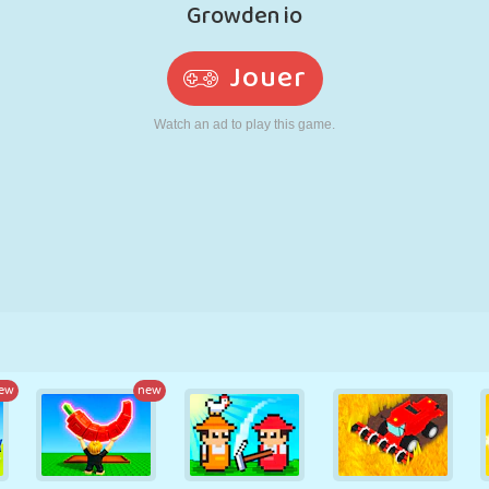
RÉTRO
ROBOT
POURSUITE
ÉCOLE
TIR
TENNIS
MORPION
ÉCRAN TACTILE
TOUR
CAMION
ew
new