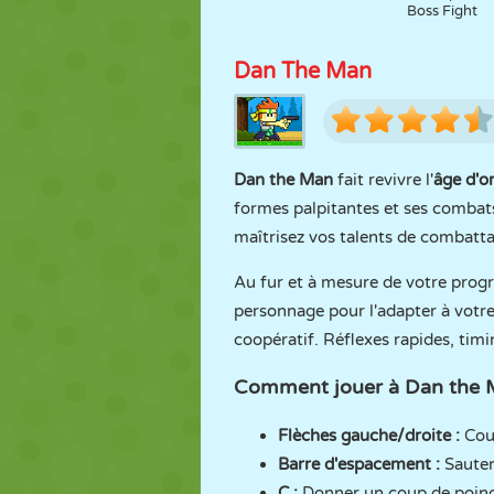
Boss Fight
Dan The Man
Dan the Man
fait revivre l'
âge d'o
formes palpitantes et ses combats
maîtrisez vos talents de combatta
Au fur et à mesure de votre progr
personnage pour l'adapter à votre
coopératif. Réflexes rapides, timin
Comment jouer à Dan the 
Flèches gauche/droite :
Cou
Barre d'espacement :
Saute
C :
Donner un coup de poin