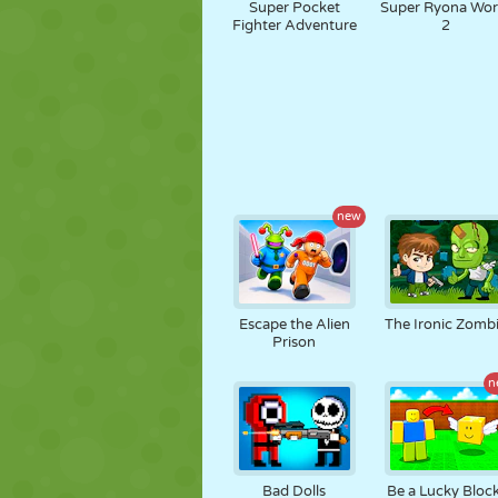
Super Pocket
Super Ryona Wor
Fighter Adventure
2
new
Escape the Alien
The Ironic Zomb
Prison
n
Bad Dolls
Be a Lucky Block