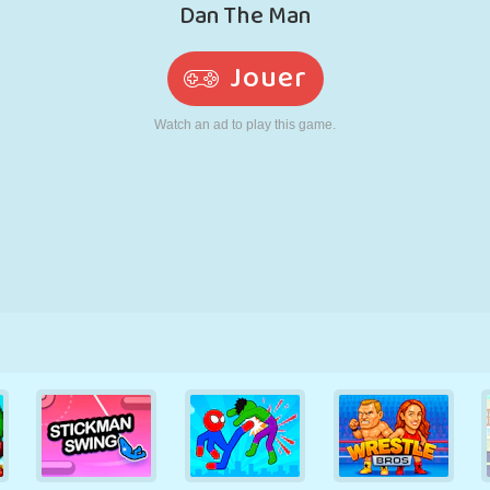
RÉTRO
ROBOT
POURSUITE
ÉCOLE
TIR
TENNIS
MORPION
ÉCRAN TACTILE
TOUR
CAMION