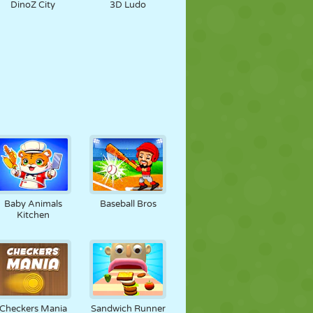
DinoZ City
3D Ludo
Baby Animals
Baseball Bros
Kitchen
Checkers Mania
Sandwich Runner