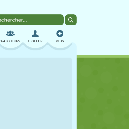
3-4 JOUEURS
1 JOUEUR
PLUS
BOMBER
NAVIGATEUR
VOITURE
VOL
NOURRITURE
AMUSANT
PIXEL ART
PLATEFORME
PISCINE