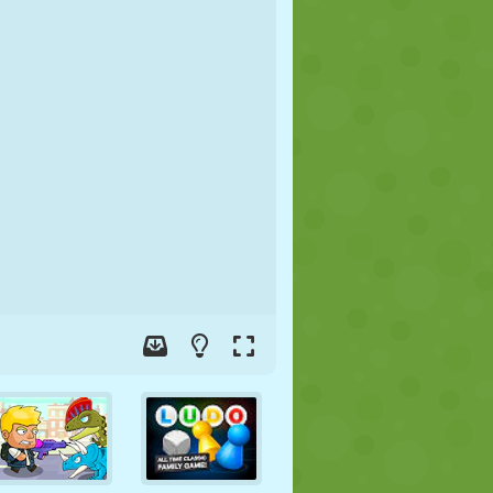
FOOT
ESPACE
STICKMAN
GUERRE
LUTTE
ZOMBIE