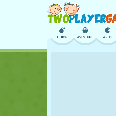
ACTION
AVENTURE
CLASSIQUE
3D
AVION
ALIEN
CHÂTEAU
ÉCHECS
CRAZY
FILLES
GOLF
SAUT