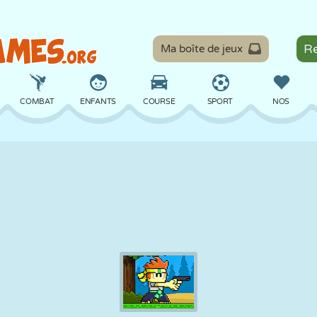
Ma boîte de jeux
COMBAT
ENFANTS
COURSE
SPORT
NOS
ÉQUILIBRE
BASKET
BATAILLE
BILLARD
SOCIÉTÉ
DÉFENSE
DINOSAURE
CONDUITE
ÉDUCATIF
ÉVASION
MATHS
LABYRINTHE
MONSTRE
MOTO
EN LIGNE