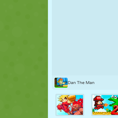
MARIONNETTES
PUZZLE
RÉACTION
STRATÉGIE
CASCADE
TANK
Dan The Man