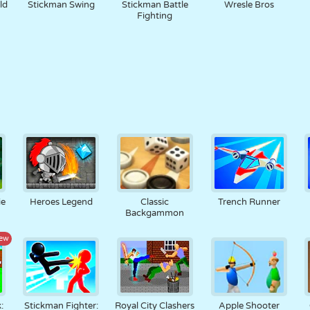
ld
Stickman Swing
Stickman Battle
Wresle Bros
Fighting
ie
Heroes Legend
Classic
Trench Runner
Backgammon
ew
:
Stickman Fighter:
Royal City Clashers
Apple Shooter